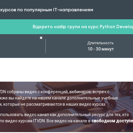
 курсов по популярным IT-направлениям
Відкрито набір групи на курс Python Develope
✖
Длительность
10 - 30 минут
VDN собраны видео с конференций, вебинаров, встреч с
акже вы найдете на нашем канале дополнительные учебные
, которые не рассматриваются в наших видео курсах.
ользовать видео канал как дополнительный ресурс для тех, кто
по видео курсам ITVDN. Все видео на канале в
свободном доступе