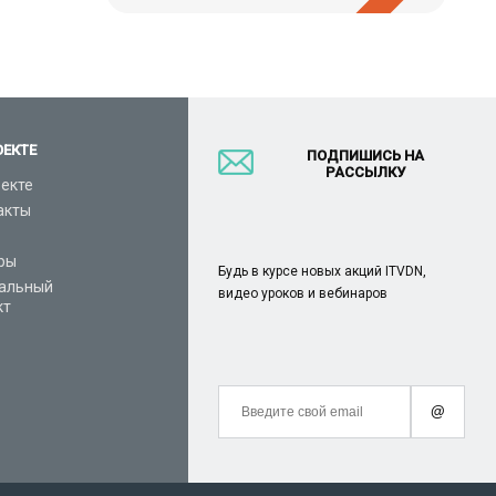
ОЕКТЕ
ПОДПИШИСЬ НА
РАССЫЛКУ
оекте
акты
ры
Будь в курсе новых акций ITVDN,
альный
видео уроков и вебинаров
кт
@