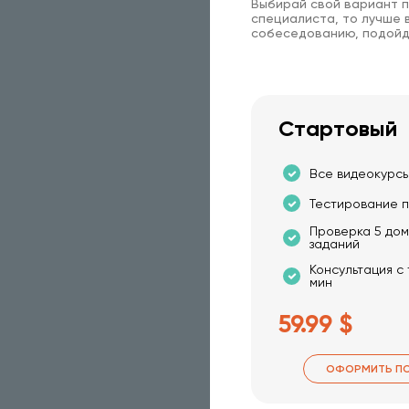
Выбирай свой вариант п
специалиста, то лучше в
собеседованию, подойд
Стартовый
Все видеокурсы
Тестирование п
Проверка 5 до
заданий
Консультация с
мин
59.99 $
ОФОРМИТЬ П