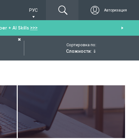
РУС
Авторизация
r + AI Skills
>>>
От
✖
Сортировка по:
Сложности:
⇓
.