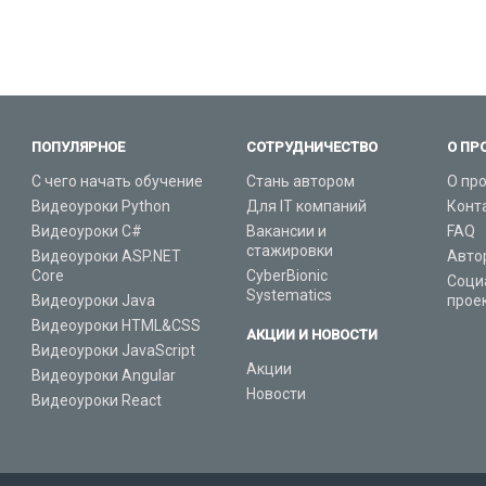
ПОПУЛЯРНОЕ
СОТРУДНИЧЕСТВО
О ПР
С чего начать обучение
Стань автором
О пр
Видеоуроки Python
Для IT компаний
Конт
Видеоуроки C#
Вакансии и
FAQ
стажировки
Видеоуроки ASP.NET
Авто
Core
CyberBionic
Соци
Systematics
Видеоуроки Java
прое
Видеоуроки HTML&CSS
АКЦИИ И НОВОСТИ
Видеоуроки JavaScript
Акции
Видеоуроки Angular
Новости
Видеоуроки React