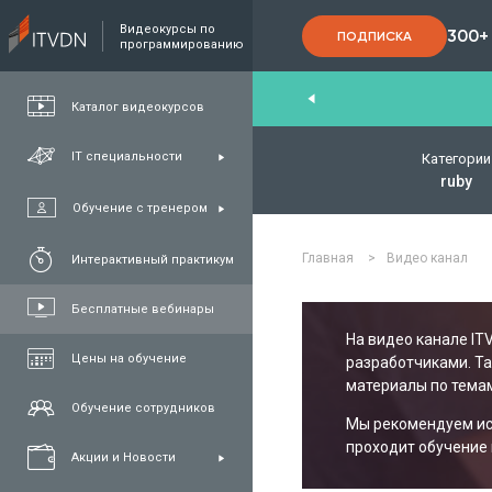
Видеокурсы по
300+
ПОДПИСКА
программированию
nd
,
FullStack
,
C#/.NET
,
Java
та
QA
Каталог видеокурсов
IT специальности
Категории
ruby
Обучение с тренером
Главная
>
Видео канал
Интерактивный практикум
Бесплатные вебинары
На видео канале IT
Цены на обучение
разработчиками. Т
материалы по темам
Обучение сотрудников
Мы рекомендуем исп
проходит обучение 
Акции и Новости