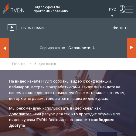
Видеокурсы по
РУС
программированию
ITVDN CHANNEL
ФИЛЬТР:
Сложности:
⇓
Сортировка по:
Главная
>
Видео канал
На видео канале ITVDN собраны видео с конференций,
вебинаров, встреч с разработчиками. Также вы найдете на
нашем канале дополнительные учебные материалы по темам,
которые не рассматриваются в наших видео курсах.
Мы рекомендуем использовать видео канал как
дополнительный ресурс для тех, кто проходит обучение по
видео курсам ITVDN. Все видео на канале в
свободном
доступе
.