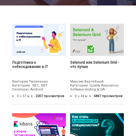
Подготовка к
Selenoid или Selenium Grid -
собеседованию в IT
что лучше
Виктория Пилипенко
Максим Вертебный
Категории: .NET, .NET
Категории: Quality Assurance,
Developer, Android
Software testing & QA
0 ч 57 м
2207 просмотров
0 ч 44 м
6847 просмотров