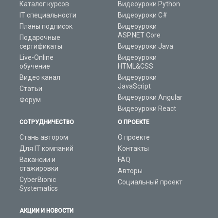
Каталог курсов
Видеоуроки Python
IT специальности
Видеоуроки C#
Планы подписок
Видеоуроки
ASP.NET Core
Подарочные
сертификаты
Видеоуроки Java
Live-Online
Видеоуроки
обучение
HTML&CSS
Видео канал
Видеоуроки
JavaScript
Статьи
Видеоуроки Angular
Форум
Видеоуроки React
СОТРУДНИЧЕСТВО
О ПРОЕКТЕ
Стань автором
О проекте
Для IT компаний
Контакты
Вакансии и
FAQ
стажировки
Авторы
CyberBionic
Социальный проект
Systematics
АКЦИИ И НОВОСТИ