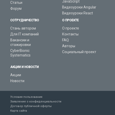
JavaScript
Статьи
Видеоуроки Angular
Форум
Видеоуроки React
СОТРУДНИЧЕСТВО
О ПРОЕКТЕ
Стань автором
О проекте
Для IT компаний
Контакты
Вакансии и
FAQ
стажировки
Авторы
CyberBionic
Социальный проект
Systematics
АКЦИИ И НОВОСТИ
Акции
Новости
Условия пользования
Заявление о конфиденциальности
Договор публичной оферты
Карта сайта