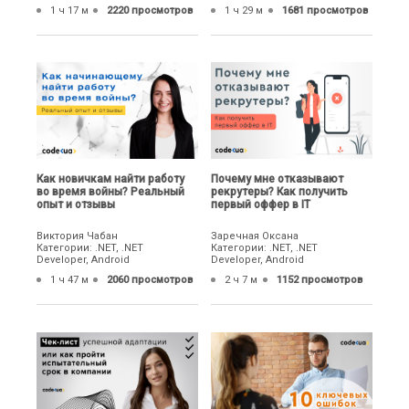
1 ч 17 м
2220 просмотров
1 ч 29 м
1681 просмотров
Как новичкам найти работу
Почему мне отказывают
во время войны? Реальный
рекрутеры? Как получить
опыт и отзывы
первый оффер в IT
Виктория Чабан
Заречная Оксана
Категории: .NET, .NET
Категории: .NET, .NET
Developer, Android
Developer, Android
1 ч 47 м
2060 просмотров
2 ч 7 м
1152 просмотров