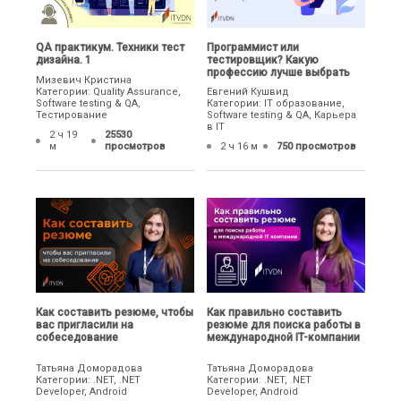
QA практикум. Техники тест
Программист или
дизайна. 1
тестировщик? Какую
профессию лучше выбрать
Мизевич Кристина
Категории: Quality Assurance,
Евгений Кушвид
Software testing & QA,
Категории: IT образование,
Тестирование
Software testing & QA, Карьера
в IT
2 ч 19
25530
м
просмотров
2 ч 16 м
750 просмотров
Как составить резюме, чтобы
Как правильно составить
вас пригласили на
резюме для поиска работы в
собеседование
международной IT-компании
Татьяна Доморадова
Татьяна Доморадова
Категории: .NET, .NET
Категории: .NET, .NET
Developer, Android
Developer, Android