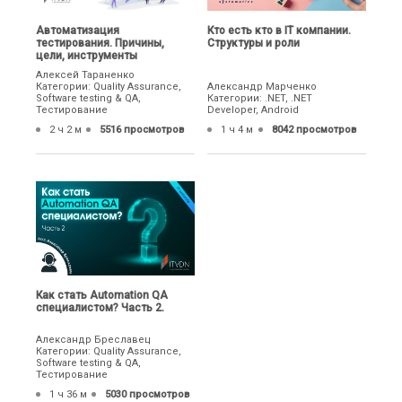
Автоматизация
Кто есть кто в IT компании.
тестирования. Причины,
Структуры и роли
цели, инструменты
Алексей Тараненко
Категории: Quality Assurance,
Александр Марченко
Software testing & QA,
Категории: .NET, .NET
Тестирование
Developer, Android
2 ч 2 м
5516 просмотров
1 ч 4 м
8042 просмотров
Как стать Automation QA
специалистом? Часть 2.
Александр Бреславец
Категории: Quality Assurance,
Software testing & QA,
Тестирование
1 ч 36 м
5030 просмотров