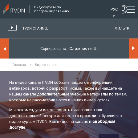
Видеокурсы по
РУС
программированию
ITVDN CHANNEL
ФИЛЬТР:
Сложности:
⇓
Сортировка по:
Главная
>
Видео канал
На видео канале ITVDN собраны видео с конференций,
вебинаров, встреч с разработчиками. Также вы найдете на
нашем канале дополнительные учебные материалы по темам,
которые не рассматриваются в наших видео курсах.
Мы рекомендуем использовать видео канал как
дополнительный ресурс для тех, кто проходит обучение по
видео курсам ITVDN. Все видео на канале в
свободном
доступе
.