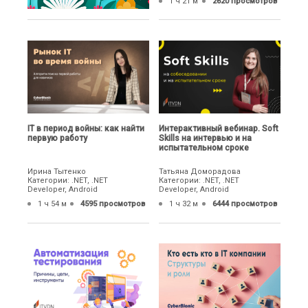
1 ч 21 м
2620 просмотров
IТ в период войны: как найти
Интерактивный вебинар. Soft
первую работу
Skills на интервью и на
испытательном сроке
Ирина Тытенко
Татьяна Доморадова
Категории: .NET, .NET
Категории: .NET, .NET
Developer, Android
Developer, Android
1 ч 54 м
4595 просмотров
1 ч 32 м
6444 просмотров