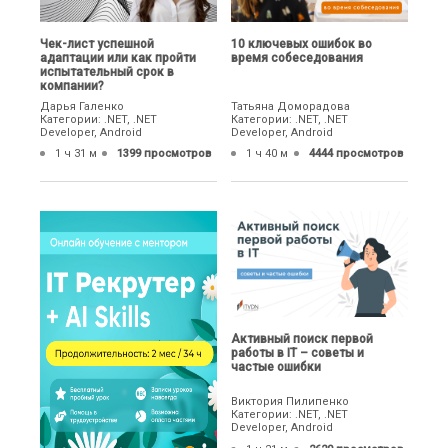
Чек-лист успешной
10 ключевых ошибок во
адаптации или как пройти
время собеседования
испытательный срок в
компании?
Дарья Галенко
Татьяна Доморадова
Категории: .NET, .NET
Категории: .NET, .NET
Developer, Android
Developer, Android
1 ч 31 м
1399 просмотров
1 ч 40 м
4444 просмотров
Активный поиск первой
работы в IT – советы и
частые ошибки
Виктория Пилипенко
Категории: .NET, .NET
Developer, Android