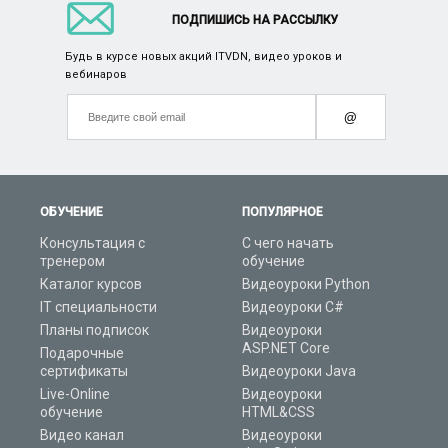
ПОДПИШИСЬ НА РАССЫЛКУ
Будь в курсе новых акций ITVDN, видео уроков и
вебинаров
@
ОБУЧЕНИЕ
ПОПУЛЯРНОЕ
Консультация с
С чего начать
тренером
обучение
Каталог курсов
Видеоуроки Python
IT специальности
Видеоуроки C#
Планы подписок
Видеоуроки
ASP.NET Core
Подарочные
сертификаты
Видеоуроки Java
Live-Online
Видеоуроки
обучение
HTML&CSS
Видео канал
Видеоуроки