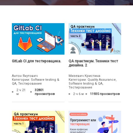
GitLab CI для тестировщика.
QA практикум. Техники тест
дизайна. 2
Антон Якутович
Мизевич Кристина
Категории: Software testing &
Категории: Quality Assurance,
QA, Тестирование
Software testing & QA,
Тестирование
2 ч 21
32801
м
просмотров
2 ч 6 м
11935 просмотров