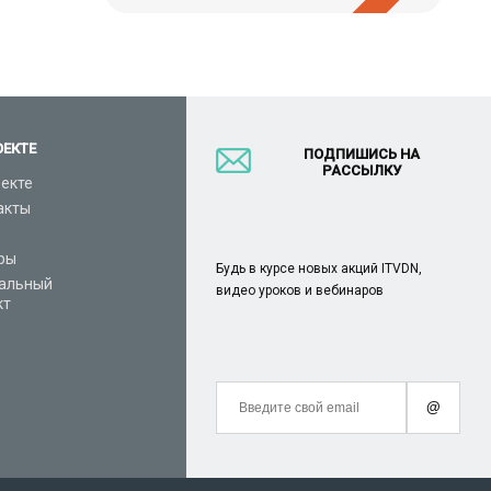
ОЕКТЕ
ПОДПИШИСЬ НА
РАССЫЛКУ
оекте
акты
ры
Будь в курсе новых акций ITVDN,
альный
видео уроков и вебинаров
кт
@