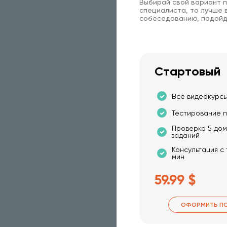
Выбирай свой вариант п
специалиста, то лучше в
собеседованию, подойд
Стартовый
Все видеокурсы
Тестирование п
Проверка 5 до
заданий
Консультация с
мин
59.99 $
ОФОРМИТЬ П