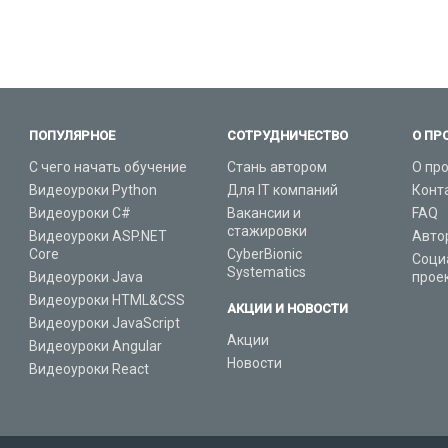
ПОПУЛЯРНОЕ
СОТРУДНИЧЕСТВО
О ПР
С чего начать обучение
Стань автором
О пр
Видеоуроки Python
Для IT компаний
Конт
Видеоуроки C#
Вакансии и
FAQ
стажировки
Видеоуроки ASP.NET
Авто
Core
CyberBionic
Соци
Systematics
Видеоуроки Java
прое
Видеоуроки HTML&CSS
АКЦИИ И НОВОСТИ
Видеоуроки JavaScript
Акции
Видеоуроки Angular
Новости
Видеоуроки React