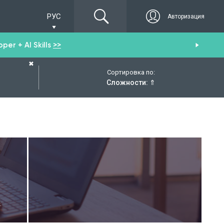
РУС
Авторизация
er + AI Skills
>>
Пол
✖
Сортировка по:
Сложности:
⇑
.