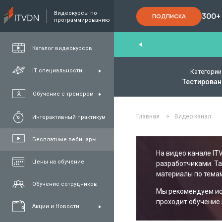
Видеокурсы по
300+
ПОДПИСКА
программированию
End
,
FullStack
,
C#/.NET
,
Java
и
QA
Каталог видеокурсов
IT специальности
Категории
Тестирован
Обучение с тренером
Главная
>
Видео канал
Интерактивный практикум
Бесплатные вебинары
На видео канале IT
Цены на обучение
разработчиками. Т
материалы по темам
Обучение сотрудников
Мы рекомендуем исп
проходит обучение 
Акции и Новости