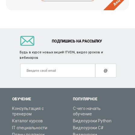
Акция
ПОДПИШИСЬ НА РАССЫЛКУ
Будь в курсе новых акций ITVDN, видео уроков и
вебинаров
@
ОБУЧЕНИЕ
ПОПУЛЯРНОЕ
Консультация с
С чего начать
тренером
обучение
Каталог курсов
Видеоуроки Python
IT специальности
Видеоуроки C#
Планы подписок
Видеоуроки