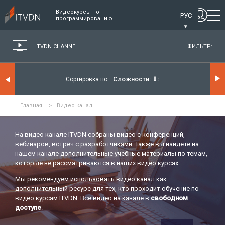
Видеокурсы по
РУС
программированию
ITVDN CHANNEL
ФИЛЬТР:
Сложности:
⇓
Сортировка по:
Главная
>
Видео канал
На видео канале ITVDN собраны видео с конференций,
вебинаров, встреч с разработчиками. Также вы найдете на
нашем канале дополнительные учебные материалы по темам,
которые не рассматриваются в наших видео курсах.
Мы рекомендуем использовать видео канал как
дополнительный ресурс для тех, кто проходит обучение по
видео курсам ITVDN. Все видео на канале в
свободном
доступе
.