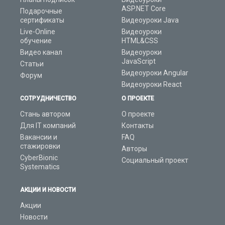
ASP.NET Core
Подарочные
сертификаты
Видеоуроки Java
Live-Online
Видеоуроки
обучение
HTML&CSS
Видео канал
Видеоуроки
JavaScript
Статьи
Видеоуроки Angular
Форум
Видеоуроки React
СОТРУДНИЧЕСТВО
О ПРОЕКТЕ
Стань автором
О проекте
Для IT компаний
Контакты
Вакансии и
FAQ
стажировки
Авторы
CyberBionic
Социальный проект
Systematics
АКЦИИ И НОВОСТИ
Акции
Новости