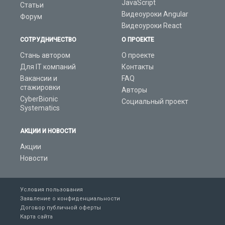
JavaScript
Статьи
Видеоуроки Angular
Форум
Видеоуроки React
СОТРУДНИЧЕСТВО
О ПРОЕКТЕ
Стань автором
О проекте
Для IT компаний
Контакты
Вакансии и
FAQ
стажировки
Авторы
CyberBionic
Социальный проект
Systematics
АКЦИИ И НОВОСТИ
Акции
Новости
Условия пользования
Заявление о конфиденциальности
Договор публичной оферты
Карта сайта