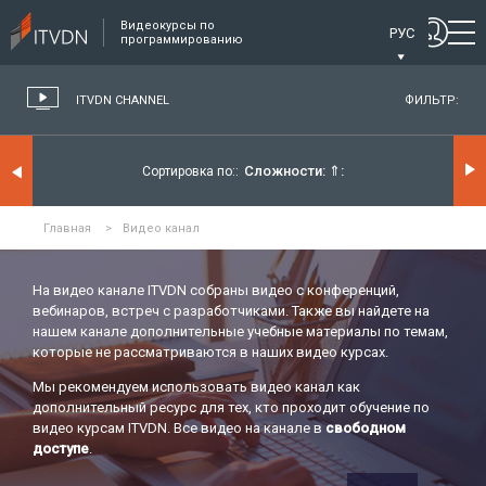
Видеокурсы по
РУС
программированию
ITVDN CHANNEL
ФИЛЬТР:
Сложности:
⇑
Сортировка по:
Главная
>
Видео канал
На видео канале ITVDN собраны видео с конференций,
вебинаров, встреч с разработчиками. Также вы найдете на
нашем канале дополнительные учебные материалы по темам,
которые не рассматриваются в наших видео курсах.
Мы рекомендуем использовать видео канал как
дополнительный ресурс для тех, кто проходит обучение по
видео курсам ITVDN. Все видео на канале в
свободном
доступе
.