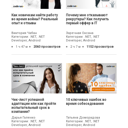
Как новичкам найти работу
Почему мне отказывают
во время войны? Реальный
рекрутеры? Как получить
опыт и отзывы
первый оффер в IT
Виктория Чабан
Заречная Оксана
Категории: .NET, .NET
Категории: .NET, .NET
Developer, Android
Developer, Android
1 ч 47 м
2060 просмотров
2 ч 7 м
1152 просмотров
Чек-лист успешной
10 ключевых ошибок во
адаптации или как пройти
время собеседования
испытательный срок в
компании?
Дарья Галенко
Татьяна Доморадова
Категории: .NET, .NET
Категории: .NET, .NET
Developer, Android
Developer, Android