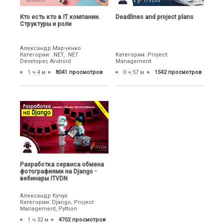
Кто есть кто в IT компании.
Deadlines and project plans
Структуры и роли
Александр Марченко
Категории: .NET, .NET
Категории: Project
Developer, Android
Management
1 ч 4 м
8041 просмотров
0 ч 57 м
1542 просмотров
Разработка сервиса обмена
фотографиями на Django -
вебинары ITVDN
Александр Кучук
Категории: Django, Project
Management, Python
1 ч 32 м
4702 просмотров