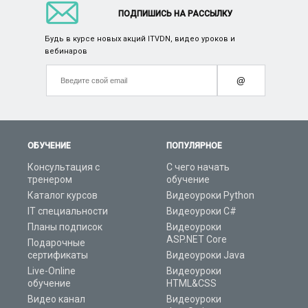
ПОДПИШИСЬ НА РАССЫЛКУ
Будь в курсе новых акций ITVDN, видео уроков и
вебинаров
@
ОБУЧЕНИЕ
ПОПУЛЯРНОЕ
Консультация с
С чего начать
тренером
обучение
Каталог курсов
Видеоуроки Python
IT специальности
Видеоуроки C#
Планы подписок
Видеоуроки
ASP.NET Core
Подарочные
сертификаты
Видеоуроки Java
Live-Online
Видеоуроки
обучение
HTML&CSS
Видео канал
Видеоуроки