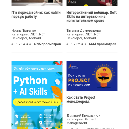
IТ в период войны: как найти
Интерактивный вебинар. Soft
первую работу
Skills на интервью и на
испытательном сроке
Ирина Тытенко
Татьяна Доморадова
Категории: .NET, .NET
Категории: .NET, .NET
Developer, Android
Developer, Android
1 ч 54 м
4595 просмотров
1 ч 32 м
6444 просмотров
Как стать Project
менеджером.
Дмитрий Крохмалюк
Категории: Project
Management