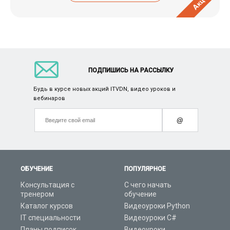
Акция
ПОДПИШИСЬ НА РАССЫЛКУ
Будь в курсе новых акций ITVDN, видео уроков и
вебинаров
@
ОБУЧЕНИЕ
ПОПУЛЯРНОЕ
Консультация с
С чего начать
тренером
обучение
Каталог курсов
Видеоуроки Python
IT специальности
Видеоуроки C#
Планы подписок
Видеоуроки