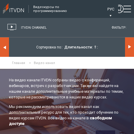
Видеокурсы по
РУС
программированию
ITVDN CHANNEL
ФИЛЬТР:
Длительности:
⇑
Сортировка по:
Главная
>
Видео канал
На видео канале ITVDN собраны видео с конференций,
вебинаров, встреч с разработчиками. Также вы найдете на
нашем канале дополнительные учебные материалы по темам,
которые не рассматриваются в наших видео курсах.
Мы рекомендуем использовать видео канал как
дополнительный ресурс для тех, кто проходит обучение по
видео курсам ITVDN. Все видео на канале в
свободном
доступе
.