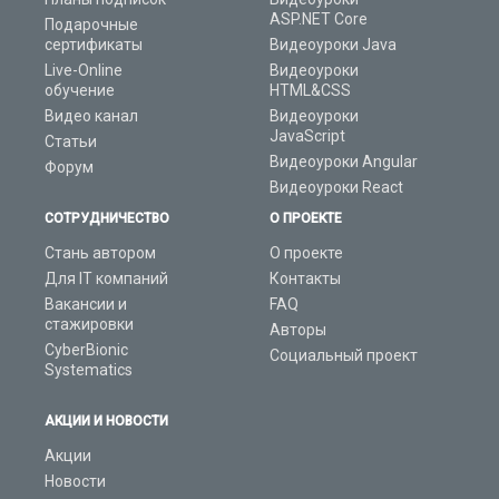
ASP.NET Core
Подарочные
сертификаты
Видеоуроки Java
Live-Online
Видеоуроки
обучение
HTML&CSS
Видео канал
Видеоуроки
JavaScript
Статьи
Видеоуроки Angular
Форум
Видеоуроки React
СОТРУДНИЧЕСТВО
О ПРОЕКТЕ
Стань автором
О проекте
Для IT компаний
Контакты
Вакансии и
FAQ
стажировки
Авторы
CyberBionic
Социальный проект
Systematics
АКЦИИ И НОВОСТИ
Акции
Новости