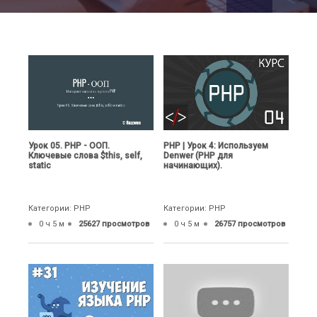
Урок 05. PHP - ООП.
PHP | Урок 4: Используем
Ключевые слова $this, self,
Denwer (PHP для
static
начинающих).
Категории: PHP
Категории: PHP
0 ч 5 м
25627 просмотров
0 ч 5 м
26757 просмотров