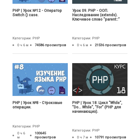
PHP | Урок №12 - Оператор
Урок 09. PHP - ООП.
Switch () case.
Наследование (extends).
Ключевое слово "parent::"
Категории: PHP
Категории: PHP
0 ч 6 м
74586 просмотров
0 ч 6 м
21536 просмотров
PHP | Урок №8 - Строковые
PHP | Урок 18: Цикл "While",
операции.
"Do... While", "For" (PHP для
начинающих).
Категории: PHP
Категории: PHP
0 ч 6
100645
м
просмотров
0 ч 7 м
10791 просмотров