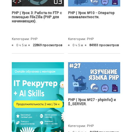
PHP | Урок 3: Работа по FTP с
PHP | Урок №10 - Оператор
помощью FileZilla (PHP для
эквивалентности.
начинающих).
Категории: PHP
Категории: PHP
0 ч 5 м
22869 просмотров
0 ч 5 м
84933 просмотров
PHP | Урок №27 - phpinfo() и
$_SERVER.
Категории: PHP