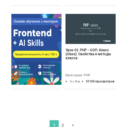
Урок 02. PHP - ООП. Класс
(class). Свойства и методы
класса
Категории: PHP
0 ч 8 м
31134 просмотров
1
2
>