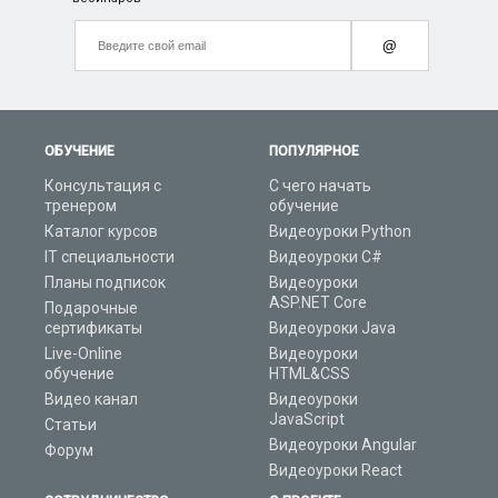
@
ОБУЧЕНИЕ
ПОПУЛЯРНОЕ
Консультация с
С чего начать
тренером
обучение
Каталог курсов
Видеоуроки Python
IT специальности
Видеоуроки C#
Планы подписок
Видеоуроки
ASP.NET Core
Подарочные
сертификаты
Видеоуроки Java
Live-Online
Видеоуроки
обучение
HTML&CSS
Видео канал
Видеоуроки
JavaScript
Статьи
Видеоуроки Angular
Форум
Видеоуроки React