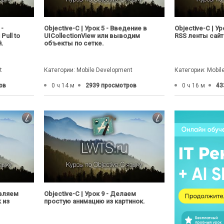
 -
Objective-C | Урок 5 - Введение в
Objective-C | У
ull to
UICollectionView или выводим
RSS ленты сайт
й.
объекты по сетке.
t
Категории: Mobile Development
Категории: Mobil
ов
0 ч 14 м
2939 просмотров
0 ч 16 м
43
авляем
Objective-C | Урок 9 - Делаем
 из
простую анимацию из картинок.