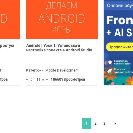
 простую
Android | Урок 1. Установка и
настройка проекта в Android Studio.
t
Категории: Mobile Development
тров
0 ч 11 м
186601 просмотров
1
2
3
>