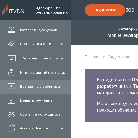
Видеокурсы по
300+
ПОДПИСКА
программированию
Категории
Каталог видеокурсов
Mobile Develo
IT специальности
Главная
>
Видео канал
Обучение с тренером
Интерактивный практикум
На видео канале IT
разработчиками. Т
Бесплатные вебинары
материалы по темам
Цены на обучение
Мы рекомендуем исп
проходит обучение 
Обучение сотрудников
Акции и Новости