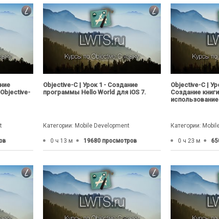
ание
Objective-C | Урок 1 - Создание
Objective-C | Ур
bjective-
программы Hello World для iOS 7.
Создание книги
использованием
t
Категории: Mobile Development
Категории: Mobil
ов
0 ч 13 м
19680 просмотров
0 ч 23 м
65