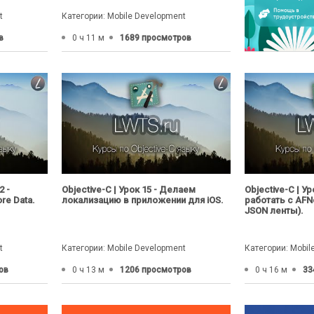
t
Категории: Mobile Development
в
0 ч 11 м
1689 просмотров
2 -
Objective-C | Урок 15 - Делаем
Objective-C | У
e Data.
локализацию в приложении для iOS.
работать с AFN
JSON ленты).
t
Категории: Mobile Development
Категории: Mobil
ов
0 ч 13 м
1206 просмотров
0 ч 16 м
33