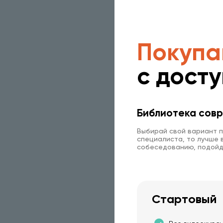
Покупа
с дост
Библиотека совр
Выбирай свой вариант п
специалиста, то лучше в
собеседованию, подойд
Стартовый