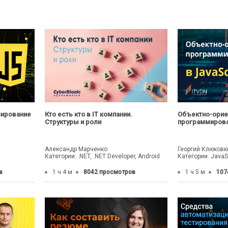
мирование
Кто есть кто в IT компании.
Объектно-орие
Структуры и роли
программирован
Александр Марченко
Георгий Клюковк
Категории: .NET, .NET Developer, Android
Категории: JavaS
в
1 ч 4 м
8042 просмотров
1 ч 5 м
107