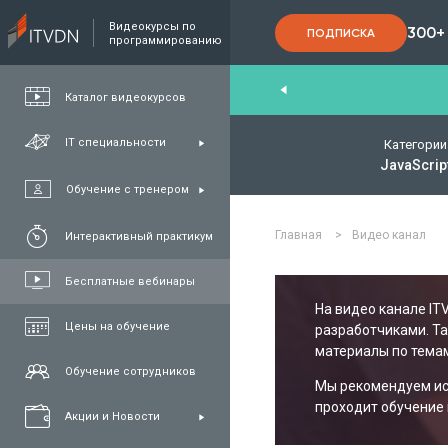
Видеокурсы по
300+
ПОДПИСКА
программированию
End
,
FullStack
,
C#/.NET
,
Java
и
QA
Каталог видеокурсов
IT специальности
Категории
JavaScrip
Обучение с тренером
Главная
>
Видео канал
Интерактивный практикум
Бесплатные вебинары
На видео канале IT
Цены на обучение
разработчиками. Т
материалы по темам
Обучение сотрудников
Мы рекомендуем исп
проходит обучение 
Акции и Новости