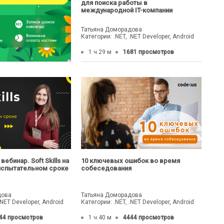
для поиска работы в
международной IT-компании
Татьяна Доморадова
Категории: .NET, .NET Developer, Android
1 ч 29 м
1681 просмотров
ебинар. Soft Skills на
10 ключевых ошибок во время
 испытательном сроке
собеседования
дова
Татьяна Доморадова
.NET Developer, Android
Категории: .NET, .NET Developer, Android
44 просмотров
1 ч 40 м
4444 просмотров