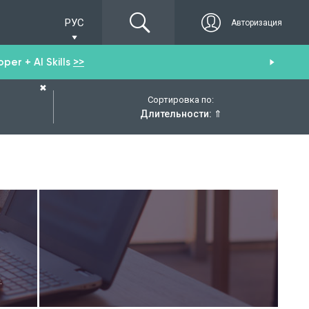
РУС
Авторизация
er + AI Skills
>>
Пол
✖
Сортировка по:
Длительности:
⇑
.