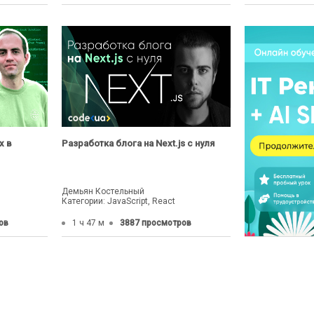
х в
Разработка блога на Next.js с нуля
Демьян Костельный
Категории: JavaScript, React
ов
1 ч 47 м
3887 просмотров