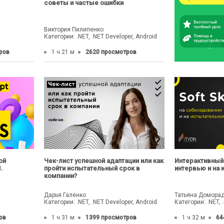
советы и частые ошибки
Виктория Пилипенко
Категории: .NET, .NET Developer, Android
ров
1 ч 21 м
2620 просмотров
ой
Чек-лист успешной адаптации или как
Интерактивный в
.
пройти испытательный срок в
интервью и на
компании?
Дарья Галенко
Татьяна Домора
Категории: .NET, .NET Developer, Android
Категории: .NET, 
ов
1 ч 31 м
1399 просмотров
1 ч 32 м
64