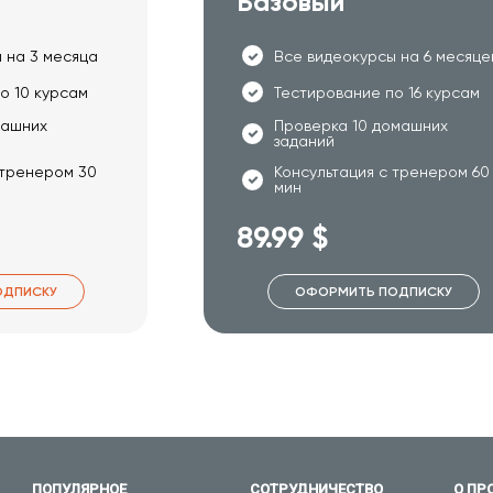
Базовый
 на 3 месяца
Все видеокурсы на 6 месяце
о 10 курсам
Тестирование по 16 курсам
машних
Проверка 10 домашних
заданий
 тренером 30
Консультация с тренером 60
мин
89.99 $
ОДПИСКУ
ОФОРМИТЬ ПОДПИСКУ
ПОПУЛЯРНОЕ
СОТРУДНИЧЕСТВО
О ПР