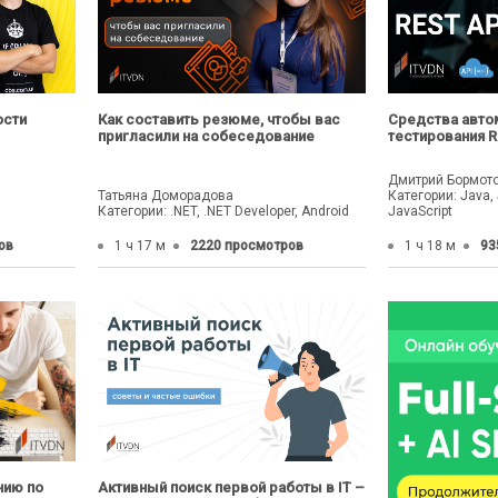
ости
Как составить резюме, чтобы вас
Средства авто
пригласили на собеседование
тестирования R
Дмитрий Бормот
Татьяна Доморадова
Категории: Java, 
Категории: .NET, .NET Developer, Android
JavaScript
ов
1 ч 17 м
2220 просмотров
1 ч 18 м
93
нию по
Активный поиск первой работы в IT –