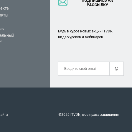
ПОДПИШИСЬ НА
РАССЫЛКУ
оекте
акты
ры
Будь в курсе новых акций ITVDN,
альный
видео уроков и вебинаров
кт
@
сайта
©
2026 ITVDN, все права защищены