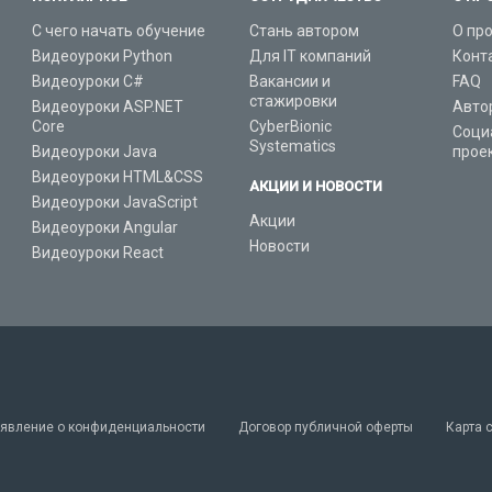
С чего начать обучение
Стань автором
О пр
Видеоуроки Python
Для IT компаний
Конт
Видеоуроки C#
Вакансии и
FAQ
стажировки
Видеоуроки ASP.NET
Авто
Core
CyberBionic
Соци
Systematics
Видеоуроки Java
прое
Видеоуроки HTML&CSS
АКЦИИ И НОВОСТИ
Видеоуроки JavaScript
Акции
Видеоуроки Angular
Новости
Видеоуроки React
явление о конфиденциальности
Договор публичной оферты
Карта 