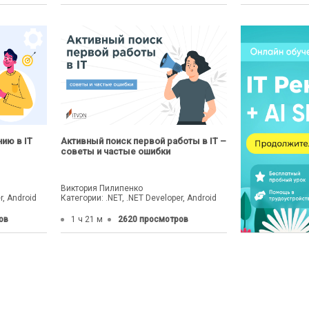
ию в IT
Активный поиск первой работы в IT –
советы и частые ошибки
Виктория Пилипенко
r, Android
Категории: .NET, .NET Developer, Android
ов
1 ч 21 м
2620 просмотров