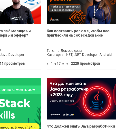
va за 5 месяцев и
Как составить резюме, чтобы вас
 первый оффер?
пригласили на собеседование
й
Татьяна Доморадова
 Java Developer
Категории: .NET, .NET Developer, Android
44 просмотров
1 ч 17 м
2220 просмотров
Что должен знать Java разработчик в