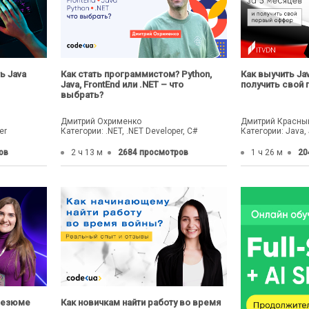
ть Java
Как стать программистом? Python,
Как выучить Ja
Java, FrontEnd или .NET – что
получить свой
выбрать?
Дмитрий Охрименко
Дмитрий Красны
er
Категории: .NET, .NET Developer, C#
Категории: Java,
ов
2 ч 13 м
2684 просмотров
1 ч 26 м
20
 резюме
Как новичкам найти работу во время