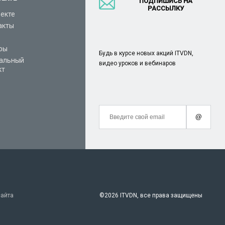
ПОДПИШИСЬ НА
РАССЫЛКУ
оекте
акты
ры
Будь в курсе новых акций ITVDN,
альный
видео уроков и вебинаров
кт
@
сайта
©
2026 ITVDN, все права защищены