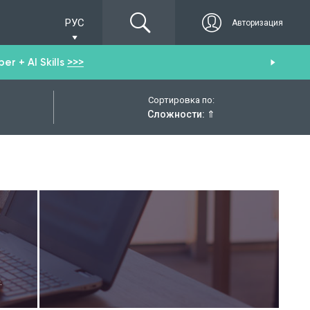
РУС
Авторизация
r + AI Skills
>>>
От
Сортировка по:
Сложности:
⇑
.