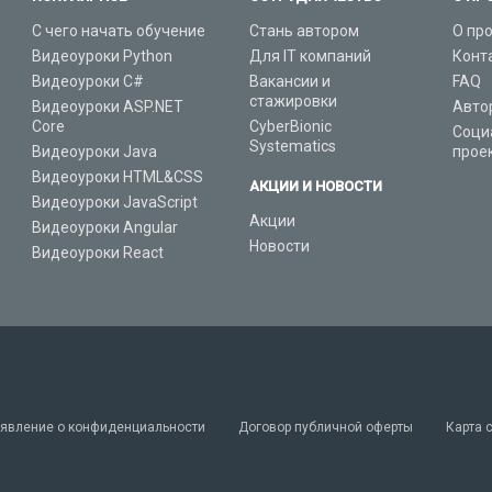
С чего начать обучение
Стань автором
О пр
Видеоуроки Python
Для IT компаний
Конт
Видеоуроки C#
Вакансии и
FAQ
стажировки
Видеоуроки ASP.NET
Авто
Core
CyberBionic
Соци
Systematics
Видеоуроки Java
прое
Видеоуроки HTML&CSS
АКЦИИ И НОВОСТИ
Видеоуроки JavaScript
Акции
Видеоуроки Angular
Новости
Видеоуроки React
явление о конфиденциальности
Договор публичной оферты
Карта 