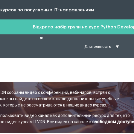
 курсов по популярным IT-направлениям
Відкрито набір групи на курс Python Develope
✖
Длительность
VDN собраны видео с конференций, вебинаров, встреч с
акже вы найдете на нашем канале дополнительные учебные
, которые не рассматриваются в наших видео курсах.
ользовать видео канал как дополнительный ресурс для тех, кто
по видео курсам ITVDN. Все видео на канале в
свободном доступе