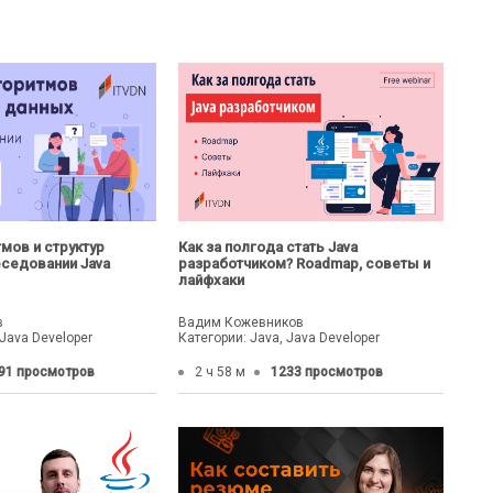
мов и структур
Как за полгода стать Java
еседовании Java
разработчиком? Roadmap, советы и
лайфхаки
в
Вадим Кожевников
 Java Developer
Категории: Java, Java Developer
91 просмотров
2 ч 58 м
1233 просмотров