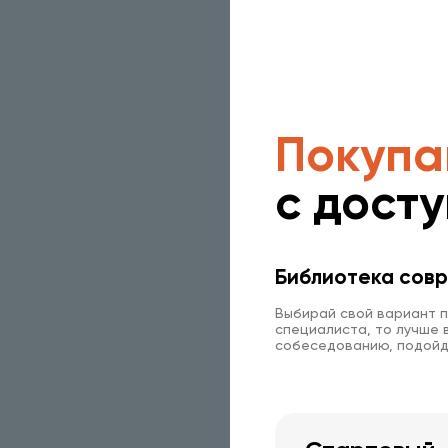
Покупа
с дост
Библиотека совр
Выбирай свой вариант п
специалиста, то лучше в
собеседованию, подойд