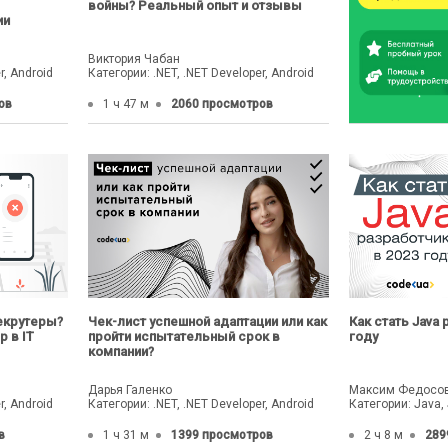
войны? Реальный опыт и отзывы
ии
Виктория Чабан
r, Android
Категории: .NET, .NET Developer, Android
ов
1 ч 47 м
2060 просмотров
екрутеры?
Чек-лист успешной адаптации или как
Как стать Java
 в IT
пройти испытательный срок в
году
компании?
Дарья Галенко
Максим Федосо
r, Android
Категории: .NET, .NET Developer, Android
Категории: Java,
в
1 ч 31 м
1399 просмотров
2 ч 8 м
289