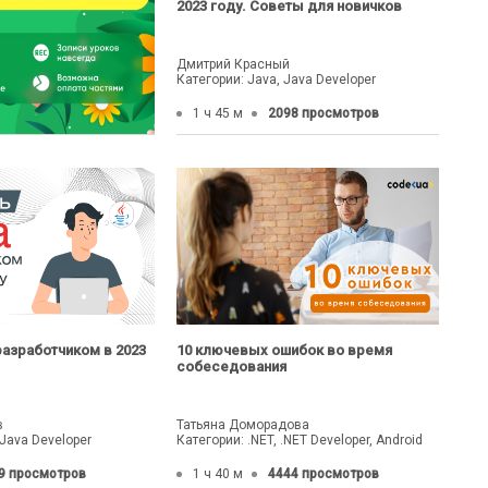
2023 году. Советы для новичков
Дмитрий Красный
Категории: Java, Java Developer
1 ч 45 м
2098 просмотров
 разработчиком в 2023
10 ключевых ошибок во время
собеседования
в
Татьяна Доморадова
 Java Developer
Категории: .NET, .NET Developer, Android
9 просмотров
1 ч 40 м
4444 просмотров