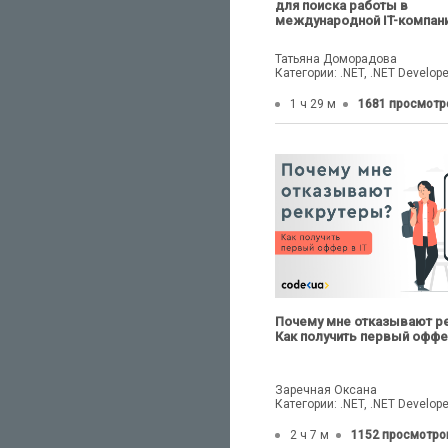
для поиска работы в
международной IT-компан
Татьяна Доморадова
Категории: .NET, .NET Develope
1 ч 29 м
1681 просмотр
Почему мне отказывают р
Как получить первый оффер
Заречная Оксана
Категории: .NET, .NET Develope
2 ч 7 м
1152 просмотро