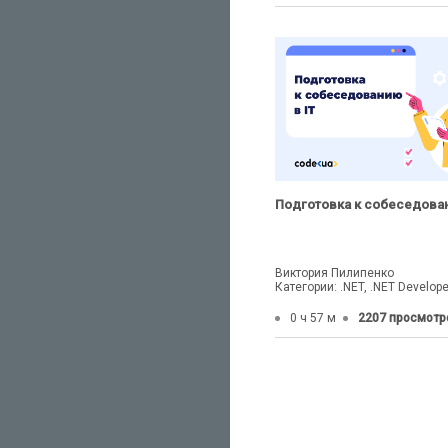
Подготовка к собеседован
Виктория Пилипенко
Категории: .NET, .NET Develope
0 ч 57 м
2207 просмотр