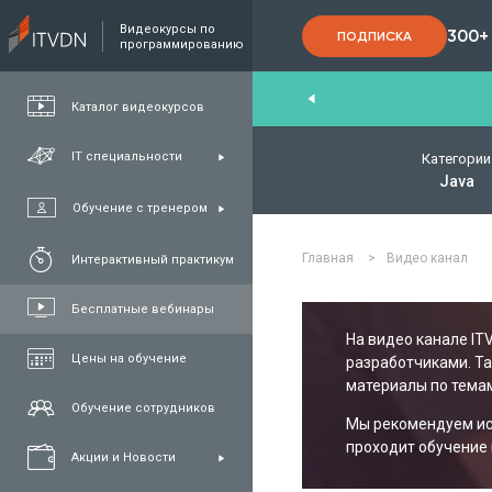
Видеокурсы по
300+
ПОДПИСКА
программированию
nd
,
FullStack
,
C#/.NET
,
Java
та
QA
Каталог видеокурсов
IT специальности
Категории
Java
Обучение с тренером
Главная
>
Видео канал
Интерактивный практикум
Бесплатные вебинары
На видео канале IT
Цены на обучение
разработчиками. Т
материалы по темам
Обучение сотрудников
Мы рекомендуем исп
проходит обучение 
Акции и Новости