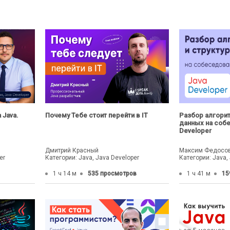
 Java.
Почему Тебе стоит перейти в IT
Разбор алгорит
данных на соб
Developer
Дмитрий Красный
Максим Федосо
er
Категории: Java, Java Developer
Категории: Java,
1 ч 14 м
535 просмотров
1 ч 41 м
15