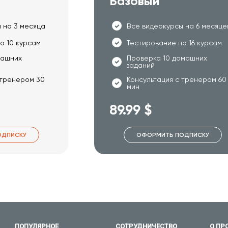
Базовый
 на 3 месяца
Все видеокурсы на 6 месяце
о 10 курсам
Тестирование по 16 курсам
машних
Проверка 10 домашних
заданий
 тренером 30
Консультация с тренером 60
мин
89.99 $
ОДПИСКУ
ОФОРМИТЬ ПОДПИСКУ
ПОПУЛЯРНОЕ
СОТРУДНИЧЕСТВО
О ПР