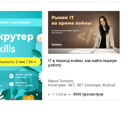
IТ в период войны: как найти первую
работу
Ирина Тытенко
Категории: .NET, .NET Developer, Android
1 ч 54 м
4595 просмотров