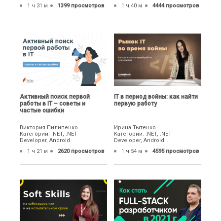
1 ч 31 м
1399 просмотров
1 ч 40 м
4444 просмотров
Активный поиск первой
IТ в период войны: как найти
работы в IT – советы и
первую работу
частые ошибки
Виктория Пилипенко
Ирина Тытенко
Категории: .NET, .NET
Категории: .NET, .NET
Developer, Android
Developer, Android
1 ч 21 м
2620 просмотров
1 ч 54 м
4595 просмотров