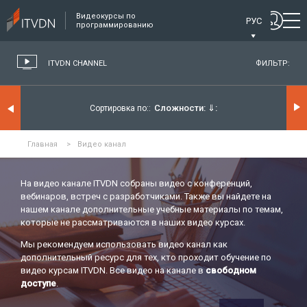
Видеокурсы по
РУС
программированию
ITVDN CHANNEL
ФИЛЬТР:
Сложности:
⇓
Сортировка по:
Главная
>
Видео канал
На видео канале ITVDN собраны видео с конференций,
вебинаров, встреч с разработчиками. Также вы найдете на
нашем канале дополнительные учебные материалы по темам,
которые не рассматриваются в наших видео курсах.
Мы рекомендуем использовать видео канал как
дополнительный ресурс для тех, кто проходит обучение по
видео курсам ITVDN. Все видео на канале в
свободном
доступе
.