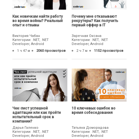
Как новичкам найти работу
Почему мне отказывают
во время войны? Реальный
рекрутеры? Как получить
опыт и отзывы
первый оффер в IT
Виктория Чабан
Заречная Оксана
Категории: .NET, .NET
Категории: .NET, .NET
Developer, Android
Developer, Android
1 ч 47 м
2060 просмотров
2 ч 7 м
1152 просмотров
Чек-лист успешной
10 ключевых ошибок во
адаптации или как пройти
время собеседования
испытательный срок в
компании?
Дарья Галенко
Татьяна Доморадова
Категории: .NET, .NET
Категории: .NET, .NET
Developer, Android
Developer, Android