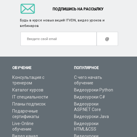
ПОДПИШИСЬ НА РАССЫЛКУ
Будь в курсе новых акций ITVDN, видео уроков и
вебинаров
@
ОБУЧЕНИЕ
ПОПУЛЯРНОЕ
Консультация с
С чего начать
тренером
обучение
Каталог курсов
Видеоуроки Python
IT специальности
Видеоуроки C#
Планы подписок
Видеоуроки
ASP.NET Core
Подарочные
сертификаты
Видеоуроки Java
Live-Online
Видеоуроки
обучение
HTML&CSS
Видео канал
Видеоуроки