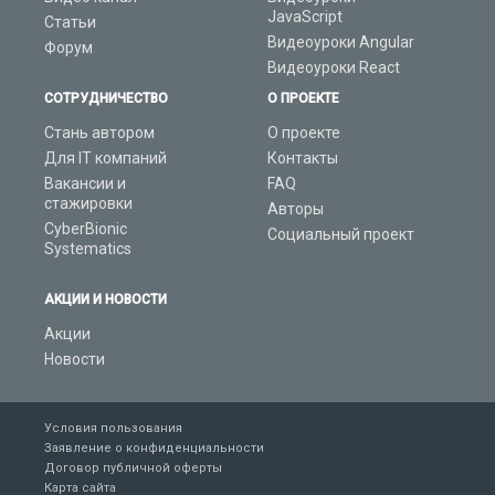
JavaScript
Статьи
Видеоуроки Angular
Форум
Видеоуроки React
СОТРУДНИЧЕСТВО
О ПРОЕКТЕ
Стань автором
О проекте
Для IT компаний
Контакты
Вакансии и
FAQ
стажировки
Авторы
CyberBionic
Социальный проект
Systematics
АКЦИИ И НОВОСТИ
Акции
Новости
Условия пользования
Заявление о конфиденциальности
Договор публичной оферты
Карта сайта