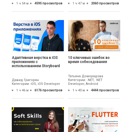
1 ч 54 м
4595 просмотров
1 ч 47 м
2060 просмотров
Адаптивная верстка в iOS
10 ключевых ошибок во
приложениях с
время собеседования
использованием Storyboard
Татьяна Доморадова
Давид Григорян
Категории: .NET, .NET
Категории: iOS, iOS Developer
Developer, Android
1 ч 46 м
6176 просмотров
1 ч 40 м
4444 просмотров