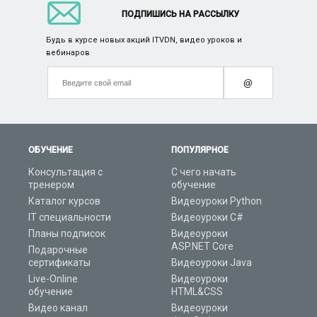
ПОДПИШИСЬ НА РАССЫЛКУ
Будь в курсе новых акций ITVDN, видео уроков и
вебинаров
@
ОБУЧЕНИЕ
ПОПУЛЯРНОЕ
Консультация с
С чего начать
тренером
обучение
Каталог курсов
Видеоуроки Python
IT специальности
Видеоуроки C#
Планы подписок
Видеоуроки
ASP.NET Core
Подарочные
сертификаты
Видеоуроки Java
Live-Online
Видеоуроки
обучение
HTML&CSS
Видео канал
Видеоуроки