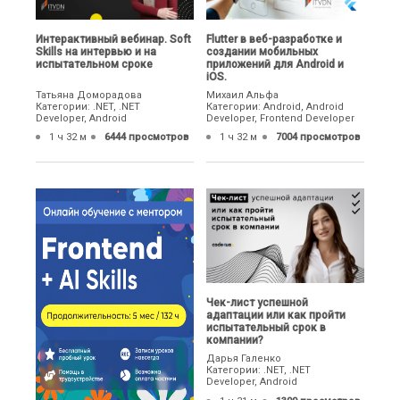
Интерактивный вебинар. Soft
Flutter в веб-разработке и
Skills на интервью и на
создании мобильных
испытательном сроке
приложений для Android и
iOS.
Татьяна Доморадова
Михаил Альфа
Категории: .NET, .NET
Категории: Android, Android
Developer, Android
Developer, Frontend Developer
1 ч 32 м
6444 просмотров
1 ч 32 м
7004 просмотров
Чек-лист успешной
адаптации или как пройти
испытательный срок в
компании?
Дарья Галенко
Категории: .NET, .NET
Developer, Android