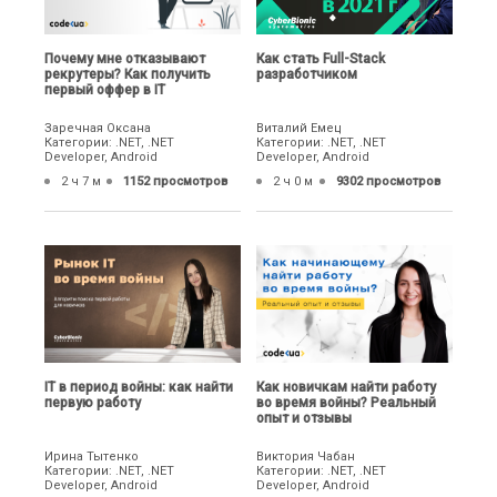
Почему мне отказывают
Как стать Full-Stack
рекрутеры? Как получить
разработчиком
первый оффер в IT
Заречная Оксана
Виталий Емец
Категории: .NET, .NET
Категории: .NET, .NET
Developer, Android
Developer, Android
2 ч 7 м
1152 просмотров
2 ч 0 м
9302 просмотров
IТ в период войны: как найти
Как новичкам найти работу
первую работу
во время войны? Реальный
опыт и отзывы
Ирина Тытенко
Виктория Чабан
Категории: .NET, .NET
Категории: .NET, .NET
Developer, Android
Developer, Android