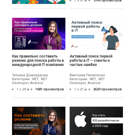
1 ч 31 м
1399 просмотров
Как правильно составить
Активный поиск первой
резюме для поиска работы в
работы в IT – советы и
международной IT-компании
частые ошибки
Татьяна Доморадова
Виктория Пилипенко
Категории: .NET, .NET
Категории: .NET, .NET
Developer, Android
Developer, Android
1 ч 29 м
1681 просмотров
1 ч 21 м
2620 просмотров