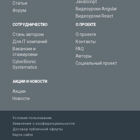
JavaScript
Статьи
Видеоуроки Angular
Форум
Видеоуроки React
СОТРУДНИЧЕСТВО
О ПРОЕКТЕ
Стань автором
О проекте
Для IT компаний
Контакты
Вакансии и
FAQ
стажировки
Авторы
CyberBionic
Социальный проект
Systematics
АКЦИИ И НОВОСТИ
Акции
Новости
Условия пользования
Заявление о конфиденциальности
Договор публичной оферты
Карта сайта