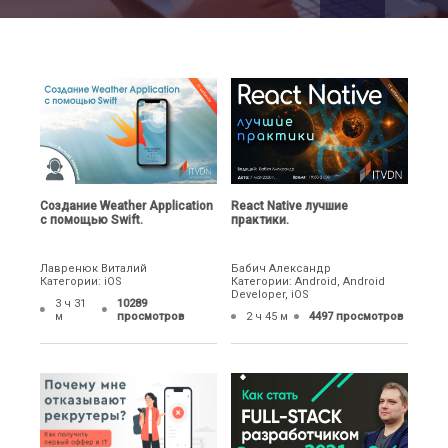
Создание Weather Application
React Native лучшие
с помощью Swift.
практики.
Лавренюк Виталий
Бабич Александр
Категории: iOS
Категории: Android, Android
Developer, iOS
3 ч 31
10289
м
просмотров
2 ч 45 м
4497 просмотров