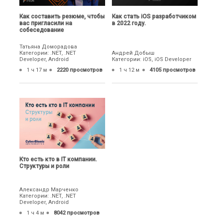
Как составить резюме, чтобы
Как стать iOS разработчиком
вас пригласили на
в 2022 году.
собеседование
Татьяна Доморадова
Категории: .NET, .NET
Андрей Добыш
Developer, Android
Категории: iOS, iOS Developer
1 ч 17 м
2220 просмотров
1 ч 12 м
4105 просмотров
Кто есть кто в IT компании.
Структуры и роли
Александр Марченко
Категории: .NET, .NET
Developer, Android
1 ч 4 м
8042 просмотров