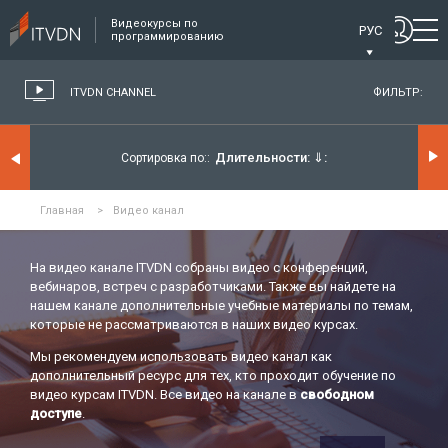
Видеокурсы по
РУС
программированию
ITVDN CHANNEL
ФИЛЬТР:
Длительности:
⇓
Сортировка по:
Главная
>
Видео канал
На видео канале ITVDN собраны видео с конференций,
вебинаров, встреч с разработчиками. Также вы найдете на
нашем канале дополнительные учебные материалы по темам,
которые не рассматриваются в наших видео курсах.
Мы рекомендуем использовать видео канал как
дополнительный ресурс для тех, кто проходит обучение по
видео курсам ITVDN. Все видео на канале в
свободном
доступе
.