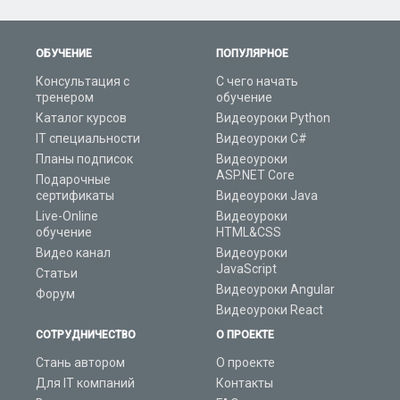
ОБУЧЕНИЕ
ПОПУЛЯРНОЕ
Консультация с
С чего начать
тренером
обучение
Каталог курсов
Видеоуроки Python
IT специальности
Видеоуроки C#
Планы подписок
Видеоуроки
ASP.NET Core
Подарочные
сертификаты
Видеоуроки Java
Live-Online
Видеоуроки
обучение
HTML&CSS
Видео канал
Видеоуроки
JavaScript
Статьи
Видеоуроки Angular
Форум
Видеоуроки React
СОТРУДНИЧЕСТВО
О ПРОЕКТЕ
Стань автором
О проекте
Для IT компаний
Контакты