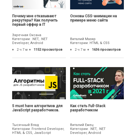
Почему мне отказывают
Основы CSS-анимации на
рекрутеры? Как получить
примере меню сайта
первый оффер в IT
Заречная Оксана
Категории: .NET, .NET
Виталий Мазяр
Developer, Android
Категории: HTML & CSS
2 ч 7 м
1152 просмотров
2 ч 7 м
1636 просмотров
5 must have алгоритмов для
Как стать Full-Stack
JavaScript разработчиков.
разработчиком
Тысячный Влад
Виталий Емец
Категории: Frontend Developer,
Категории: .NET, .NET
HTML & CSS, JavaScript
Developer, Android