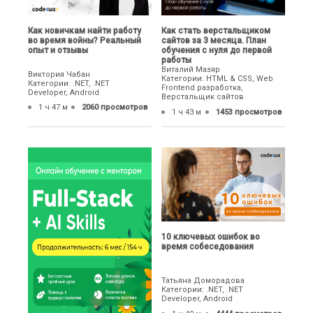
Как новичкам найти работу
Как стать верстальщиком
во время войны? Реальный
сайтов за 3 месяца. План
опыт и отзывы
обучения с нуля до первой
работы
Виталий Мазяр
Виктория Чабан
Категории: HTML & CSS, Web
Категории: .NET, .NET
Frontend разработка,
Developer, Android
Верстальщик сайтов
1 ч 47 м
2060 просмотров
1 ч 43 м
1453 просмотров
10 ключевых ошибок во
время собеседования
Татьяна Доморадова
Категории: .NET, .NET
Developer, Android