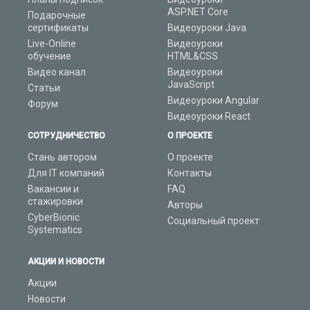
ASP.NET Core
Подарочные
сертификаты
Видеоуроки Java
Live-Online
Видеоуроки
обучение
HTML&CSS
Видео канал
Видеоуроки
JavaScript
Статьи
Видеоуроки Angular
Форум
Видеоуроки React
СОТРУДНИЧЕСТВО
О ПРОЕКТЕ
Стань автором
О проекте
Для IT компаний
Контакты
Вакансии и
FAQ
стажировки
Авторы
CyberBionic
Социальный проект
Systematics
АКЦИИ И НОВОСТИ
Акции
Новости