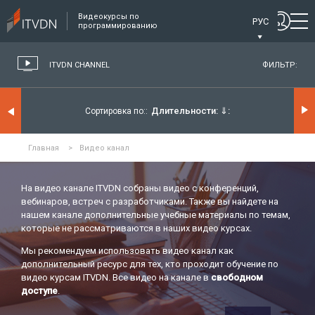
Видеокурсы по
РУС
программированию
ITVDN CHANNEL
ФИЛЬТР:
Длительности:
⇓
Сортировка по:
Главная
>
Видео канал
На видео канале ITVDN собраны видео с конференций,
вебинаров, встреч с разработчиками. Также вы найдете на
нашем канале дополнительные учебные материалы по темам,
которые не рассматриваются в наших видео курсах.
Мы рекомендуем использовать видео канал как
дополнительный ресурс для тех, кто проходит обучение по
видео курсам ITVDN. Все видео на канале в
свободном
доступе
.