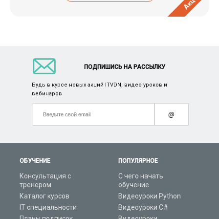
Акция
ПОДПИШИСЬ НА РАССЫЛКУ
Будь в курсе новых акций ITVDN, видео уроков и
вебинаров
@
ОБУЧЕНИЕ
ПОПУЛЯРНОЕ
Консультация с
С чего начать
тренером
обучение
Каталог курсов
Видеоуроки Python
IT специальности
Видеоуроки C#
Планы подписок
Видеоуроки