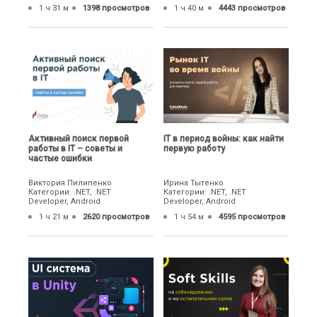
1 ч 31 м
1398 просмотров
1 ч 40 м
4443 просмотров
Активный поиск первой
IТ в период войны: как найти
работы в IT – советы и
первую работу
частые ошибки
Виктория Пилипенко
Ирина Тытенко
Категории: .NET, .NET
Категории: .NET, .NET
Developer, Android
Developer, Android
1 ч 21 м
2620 просмотров
1 ч 54 м
4595 просмотров