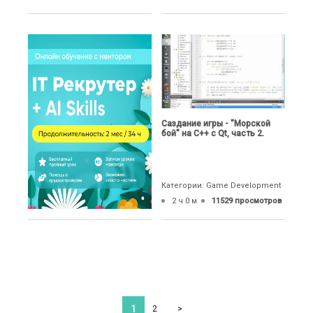
Саздание игры - "Морской
бой" на C++ с Qt, часть 2.
Категории: Game Development
2 ч 0 м
11529 просмотров
1
2
>