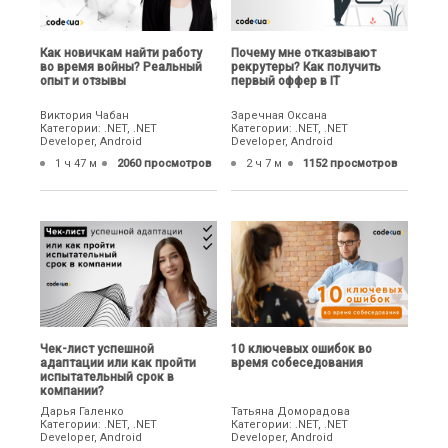
Как новичкам найти работу
Почему мне отказывают
во время войны? Реальный
рекрутеры? Как получить
опыт и отзывы
первый оффер в IT
Виктория Чабан
Заречная Оксана
Категории: .NET, .NET
Категории: .NET, .NET
Developer, Android
Developer, Android
1 ч 47 м
2060 просмотров
2 ч 7 м
1152 просмотров
Чек-лист успешной
10 ключевых ошибок во
адаптации или как пройти
время собеседования
испытательный срок в
компании?
Дарья Галенко
Татьяна Доморадова
Категории: .NET, .NET
Категории: .NET, .NET
Developer, Android
Developer, Android