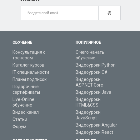
@
ОБУЧЕНИЕ
ПОПУЛЯРНОЕ
Консультация с
С чего начать
тренером
обучение
Каталог курсов
Видеоуроки Python
IT специальности
Видеоуроки C#
Планы подписок
Видеоуроки
ASP.NET Core
Подарочные
сертификаты
Видеоуроки Java
Live-Online
Видеоуроки
обучение
HTML&CSS
Видео канал
Видеоуроки
JavaScript
Статьи
Видеоуроки Angular
Форум
Видеоуроки React