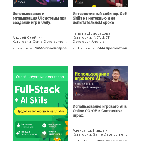
Использование и
Интерактивный вебинар. Soft
оптимизация UI системы при
Skills на интервью и на
создании игр в Unity.
испытательном сроке
Татьяна Доморадова
Андрей Олейник
Категории: .NET, .NET
Категории: Game Development
Developer, Android
2 ч 3 м
14556 просмотров
1 ч 32 м
6444 просмотров
Использование игрового AI в
Online CO-OP и Competitive
играх.
Александр Пиндык
Категории: Game Development