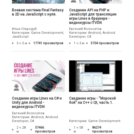
Боевая система Final Fantasy
Создание API на PHP и
в 2D на JavaScript с нуля.
JavaScript для трансляции
игры Lines в браузере -
видеокурсы ITVDN
Илья Стародуб
Евгений Волосатов
Категории: Game Development,
Категории: Android, Android
JavaScript
Developer, C#
3 ч 5 м
17741 просмотров
1 ч 3 м
3754 просмотров
Создание игры Lines на C# и
Саздание игры - "Морской
Unity для Android -
бой" на C++ с Qt, часть 1.
видеокурсы ITVDN
Евгений Волосатов
Категории: Android, Android
Developer, C#
Категории: Game Development
2 ч 28
57466
1 ч 58
86274
м
просмотров
м
просмотров