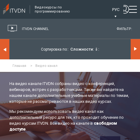
Видеокурсы по
РУС
программированию
ITVDN CHANNEL
ФИЛЬТР:
Сложности:
⇓
Сортировка по:
Главная
>
Видео канал
На видео канале ITVDN собраны видео с конференций,
вебинаров, встреч с разработчиками. Также вы найдете на
нашем канале дополнительные учебные материалы по темам,
которые не рассматриваются в наших видео курсах.
Мы рекомендуем использовать видео канал как
дополнительный ресурс для тех, кто проходит обучение по
видео курсам ITVDN. Все видео на канале в
свободном
доступе
.