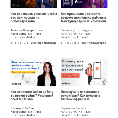
Как составить резюме, чтобы
Как правильно составить
вас пригласили на
резюме для поиска работы в
собеседование
международной IT-компании
Татьяна Доморадова
Татьяна Доморадова
Категории: .NET, .NET
Категории: .NET, .NET
Developer, Android
Developer, Android
1 ч 17 м
2220 просмотров
1 ч 29 м
1681 просмотров
Как новичкам найти работу
Почему мне отказывают
во время войны? Реальный
рекрутеры? Как получить
опыт и отзывы
первый оффер в IT
Виктория Чабан
Заречная Оксана
Категории: .NET, .NET
Категории: .NET, .NET
Developer, Android
Developer, Android