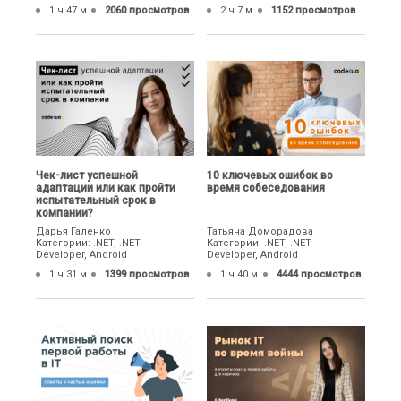
1 ч 47 м
2060 просмотров
2 ч 7 м
1152 просмотров
Чек-лист успешной
10 ключевых ошибок во
адаптации или как пройти
время собеседования
испытательный срок в
компании?
Дарья Галенко
Татьяна Доморадова
Категории: .NET, .NET
Категории: .NET, .NET
Developer, Android
Developer, Android
1 ч 31 м
1399 просмотров
1 ч 40 м
4444 просмотров