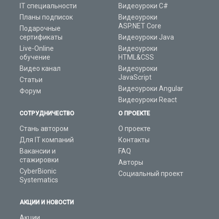
IT специальности
Видеоуроки C#
Планы подписок
Видеоуроки
ASP.NET Core
Подарочные
сертификаты
Видеоуроки Java
Live-Online
Видеоуроки
обучение
HTML&CSS
Видео канал
Видеоуроки
JavaScript
Статьи
Видеоуроки Angular
Форум
Видеоуроки React
СОТРУДНИЧЕСТВО
О ПРОЕКТЕ
Стань автором
О проекте
Для IT компаний
Контакты
Вакансии и
FAQ
стажировки
Авторы
CyberBionic
Социальный проект
Systematics
АКЦИИ И НОВОСТИ
Акции