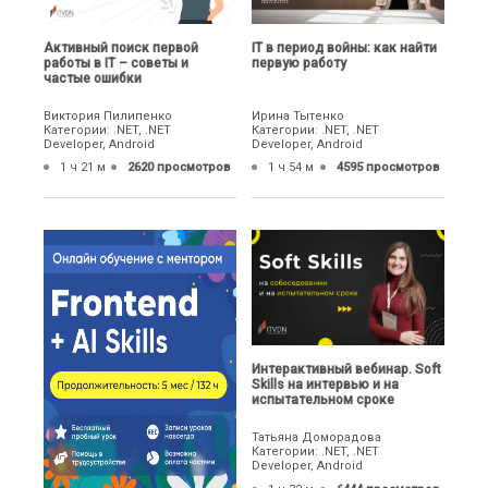
Активный поиск первой
IТ в период войны: как найти
работы в IT – советы и
первую работу
частые ошибки
Виктория Пилипенко
Ирина Тытенко
Категории: .NET, .NET
Категории: .NET, .NET
Developer, Android
Developer, Android
1 ч 21 м
2620 просмотров
1 ч 54 м
4595 просмотров
Интерактивный вебинар. Soft
Skills на интервью и на
испытательном сроке
Татьяна Доморадова
Категории: .NET, .NET
Developer, Android