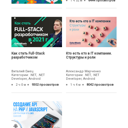
1 ч 32 м
6444 просмотров
Как стать Full-Stack
Кто есть кто в IT компании.
разработчиком
Структуры и роли
Виталий Емец
Александр Марченко
Категории: .NET, .NET
Категории: .NET, .NET
Developer, Android
Developer, Android
2 ч 0 м
9302 просмотров
1 ч 4 м
8042 просмотров