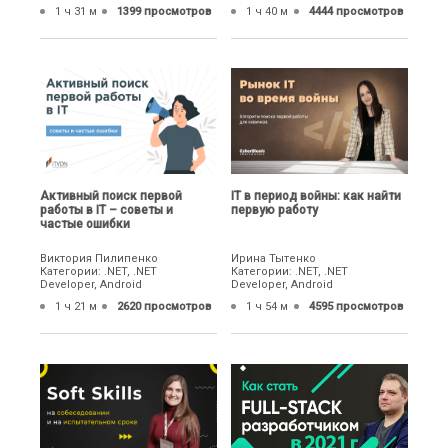
1 ч 31 м
1399 просмотров
1 ч 40 м
4444 просмотров
Активный поиск первой
IТ в период войны: как найти
работы в IT – советы и
первую работу
частые ошибки
Виктория Пилипенко
Ирина Тытенко
Категории: .NET, .NET
Категории: .NET, .NET
Developer, Android
Developer, Android
1 ч 21 м
2620 просмотров
1 ч 54 м
4595 просмотров