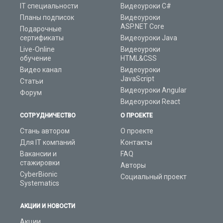
IT специальности
Видеоуроки C#
Планы подписок
Видеоуроки
ASP.NET Core
Подарочные
сертификаты
Видеоуроки Java
Live-Online
Видеоуроки
обучение
HTML&CSS
Видео канал
Видеоуроки
JavaScript
Статьи
Видеоуроки Angular
Форум
Видеоуроки React
СОТРУДНИЧЕСТВО
О ПРОЕКТЕ
Стань автором
О проекте
Для IT компаний
Контакты
Вакансии и
FAQ
стажировки
Авторы
CyberBionic
Социальный проект
Systematics
АКЦИИ И НОВОСТИ
Акции