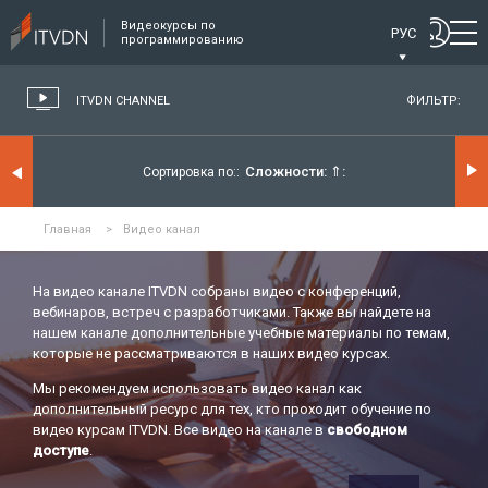
Видеокурсы по
РУС
программированию
ITVDN CHANNEL
ФИЛЬТР:
Сложности:
⇑
Сортировка по:
Главная
>
Видео канал
На видео канале ITVDN собраны видео с конференций,
вебинаров, встреч с разработчиками. Также вы найдете на
нашем канале дополнительные учебные материалы по темам,
которые не рассматриваются в наших видео курсах.
Мы рекомендуем использовать видео канал как
дополнительный ресурс для тех, кто проходит обучение по
видео курсам ITVDN. Все видео на канале в
свободном
доступе
.