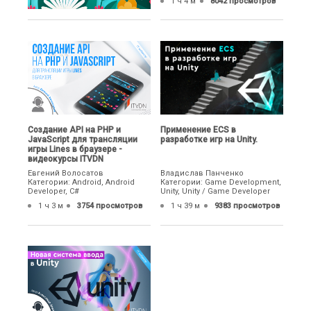
1 ч 4 м
8042 просмотров
Создание API на PHP и
Применение ECS в
JavaScript для трансляции
разработке игр на Unity.
игры Lines в браузере -
видеокурсы ITVDN
Евгений Волосатов
Владислав Панченко
Категории: Android, Android
Категории: Game Development,
Developer, C#
Unity, Unity / Game Developer
1 ч 3 м
3754 просмотров
1 ч 39 м
9383 просмотров