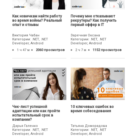
Как новичкам найти работу
Почему мне отказывают
во время войны? Реальный
рекрутеры? Как получить
опыт и отзывы
первый оффер в IT
Виктория Чабан
Заречная Оксана
Категории: .NET, .NET
Категории: .NET, .NET
Developer, Android
Developer, Android
1 ч 47 м
2060 просмотров
2 ч 7 м
1152 просмотров
Чек-лист успешной
10 ключевых ошибок во
адаптации или как пройти
время собеседования
испытательный срок в
компании?
Дарья Галенко
Татьяна Доморадова
Категории: .NET, .NET
Категории: .NET, .NET
Developer, Android
Developer, Android