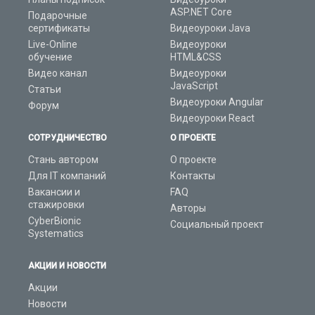
ASP.NET Core
Подарочные
сертификаты
Видеоуроки Java
Live-Online
Видеоуроки
обучение
HTML&CSS
Видео канал
Видеоуроки
JavaScript
Статьи
Видеоуроки Angular
Форум
Видеоуроки React
СОТРУДНИЧЕСТВО
О ПРОЕКТЕ
Стань автором
О проекте
Для IT компаний
Контакты
Вакансии и
FAQ
стажировки
Авторы
CyberBionic
Социальный проект
Systematics
АКЦИИ И НОВОСТИ
Акции
Новости