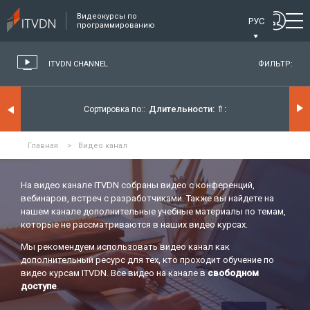
Видеокурсы по
РУС
программированию
ITVDN CHANNEL
ФИЛЬТР:
Длительности:
⇑
Сортировка по:
Главная
>
Видео канал
На видео канале ITVDN собраны видео с конференций,
вебинаров, встреч с разработчиками. Также вы найдете на
нашем канале дополнительные учебные материалы по темам,
которые не рассматриваются в наших видео курсах.
Мы рекомендуем использовать видео канал как
дополнительный ресурс для тех, кто проходит обучение по
видео курсам ITVDN. Все видео на канале в
свободном
доступе
.