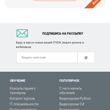
Акция
ПОДПИШИСЬ НА РАССЫЛКУ
Будь в курсе новых акций ITVDN, видео уроков и
вебинаров
@
ОБУЧЕНИЕ
ПОПУЛЯРНОЕ
Консультация с
С чего начать
тренером
обучение
Каталог курсов
Видеоуроки Python
IT специальности
Видеоуроки C#
Планы подписок
Видеоуроки