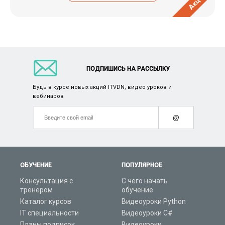
Акция
ПОДПИШИСЬ НА РАССЫЛКУ
Будь в курсе новых акций ITVDN, видео уроков и
вебинаров
@
ОБУЧЕНИЕ
ПОПУЛЯРНОЕ
Консультация с
С чего начать
тренером
обучение
Каталог курсов
Видеоуроки Python
IT специальности
Видеоуроки C#
Планы подписок
Видеоуроки