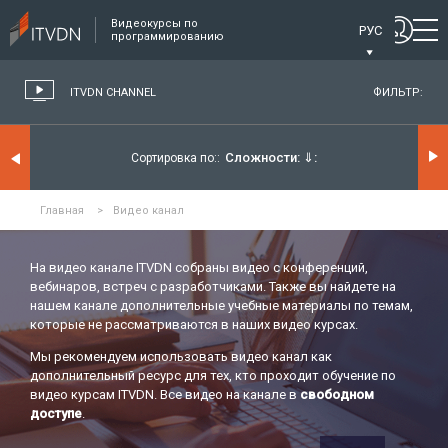
Видеокурсы по
РУС
программированию
ITVDN CHANNEL
ФИЛЬТР:
Сложности:
⇓
Сортировка по:
Главная
>
Видео канал
На видео канале ITVDN собраны видео с конференций,
вебинаров, встреч с разработчиками. Также вы найдете на
нашем канале дополнительные учебные материалы по темам,
которые не рассматриваются в наших видео курсах.
Мы рекомендуем использовать видео канал как
дополнительный ресурс для тех, кто проходит обучение по
видео курсам ITVDN. Все видео на канале в
свободном
доступе
.