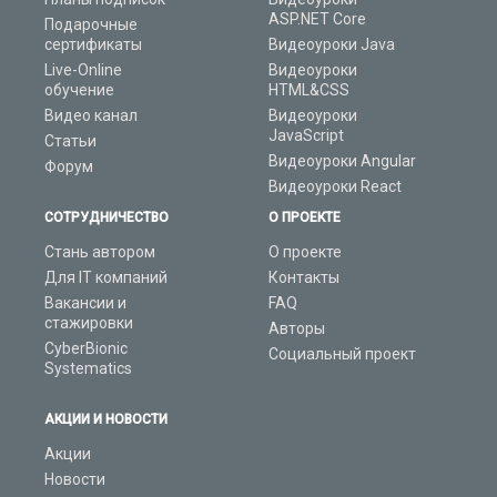
ASP.NET Core
Подарочные
сертификаты
Видеоуроки Java
Live-Online
Видеоуроки
обучение
HTML&CSS
Видео канал
Видеоуроки
JavaScript
Статьи
Видеоуроки Angular
Форум
Видеоуроки React
СОТРУДНИЧЕСТВО
О ПРОЕКТЕ
Стань автором
О проекте
Для IT компаний
Контакты
Вакансии и
FAQ
стажировки
Авторы
CyberBionic
Социальный проект
Systematics
АКЦИИ И НОВОСТИ
Акции
Новости