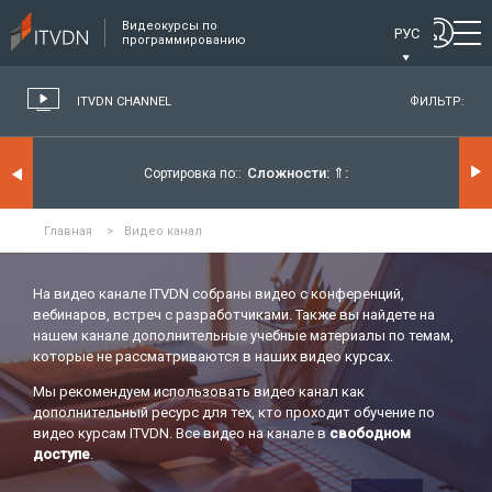
Видеокурсы по
РУС
программированию
ITVDN CHANNEL
ФИЛЬТР:
Сложности:
⇑
Сортировка по:
Главная
>
Видео канал
На видео канале ITVDN собраны видео с конференций,
вебинаров, встреч с разработчиками. Также вы найдете на
нашем канале дополнительные учебные материалы по темам,
которые не рассматриваются в наших видео курсах.
Мы рекомендуем использовать видео канал как
дополнительный ресурс для тех, кто проходит обучение по
видео курсам ITVDN. Все видео на канале в
свободном
доступе
.