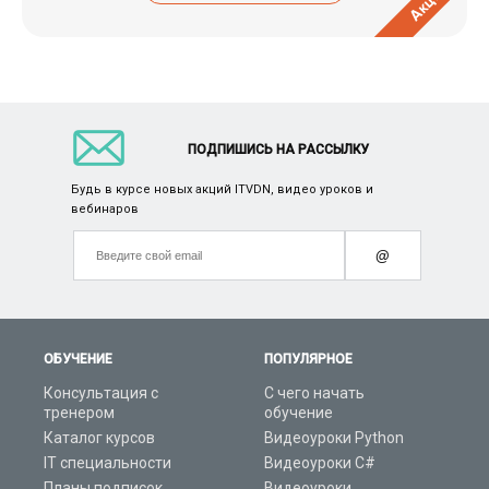
Акция
ПОДПИШИСЬ НА РАССЫЛКУ
Будь в курсе новых акций ITVDN, видео уроков и
вебинаров
@
ОБУЧЕНИЕ
ПОПУЛЯРНОЕ
Консультация с
С чего начать
тренером
обучение
Каталог курсов
Видеоуроки Python
IT специальности
Видеоуроки C#
Планы подписок
Видеоуроки