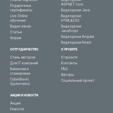
ASP.NET Core
Подарочные
сертификаты
Видеоуроки Java
Live-Online
Видеоуроки
обучение
HTML&CSS
Видео канал
Видеоуроки
JavaScript
Статьи
Видеоуроки Angular
Форум
Видеоуроки React
СОТРУДНИЧЕСТВО
О ПРОЕКТЕ
Стань автором
О проекте
Для IT компаний
Контакты
Вакансии и
FAQ
стажировки
Авторы
CyberBionic
Социальный проект
Systematics
АКЦИИ И НОВОСТИ
Акции
Новости