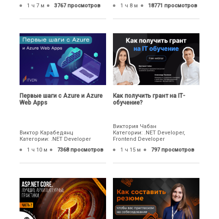
1 ч 7 м
3767 просмотров
1 ч 8 м
18771 просмотров
Первые шаги с Azure и Azure
Как получить грант на ІТ-
Web Apps
обучение?
Виктория Чабан
Виктор Карабедянц
Категории: .NET Developer,
Категории: .NET Developer
Frontend Developer
1 ч 10 м
7368 просмотров
1 ч 15 м
797 просмотров