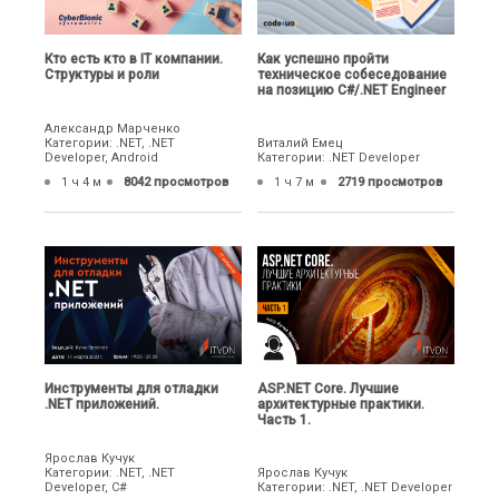
Кто есть кто в IT компании.
Как успешно пройти
Структуры и роли
техническое собеседование
на позицию C#/.NET Engineer
Александр Марченко
Категории: .NET, .NET
Виталий Емец
Developer, Android
Категории: .NET Developer
1 ч 4 м
8042 просмотров
1 ч 7 м
2719 просмотров
Инструменты для отладки
ASP.NET Core. Лучшие
.NET приложений.
архитектурные практики.
Часть 1.
Ярослав Кучук
Категории: .NET, .NET
Ярослав Кучук
Developer, C#
Категории: .NET, .NET Developer