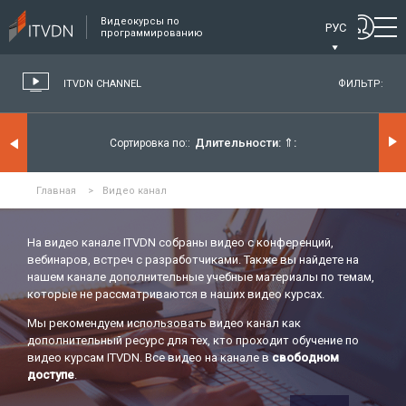
Видеокурсы по
РУС
программированию
ITVDN CHANNEL
ФИЛЬТР:
Длительности:
⇑
Сортировка по:
Главная
>
Видео канал
На видео канале ITVDN собраны видео с конференций,
вебинаров, встреч с разработчиками. Также вы найдете на
нашем канале дополнительные учебные материалы по темам,
которые не рассматриваются в наших видео курсах.
Мы рекомендуем использовать видео канал как
дополнительный ресурс для тех, кто проходит обучение по
видео курсам ITVDN. Все видео на канале в
свободном
доступе
.