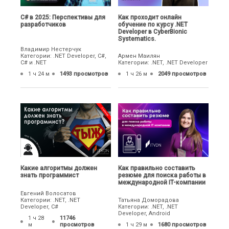
C# в 2025: Перспективы для
Как проходит онлайн
разработчиков
обучение по курсу .NET
Developer в CyberBionic
Systematics.
Владимир Нестерчук
Категории: .NET Developer, C#,
Армен Маилян
C# и .NET
Категории: .NET, .NET Developer
1 ч 24 м
1493 просмотров
1 ч 26 м
2049 просмотров
Какие алгоритмы должен
Как правильно составить
знать программист
резюме для поиска работы в
международной IT-компании
Евгений Волосатов
Категории: .NET, .NET
Татьяна Доморадова
Developer, C#
Категории: .NET, .NET
Developer, Android
1 ч 28
11746
м
просмотров
1 ч 29 м
1680 просмотров