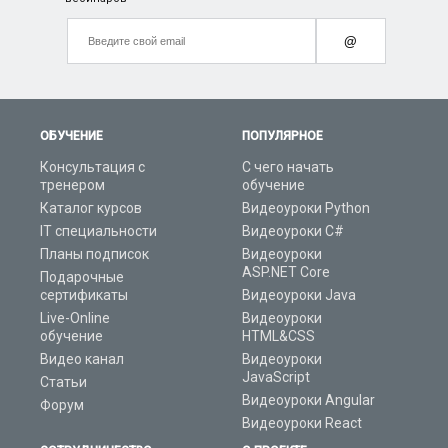
@
ОБУЧЕНИЕ
ПОПУЛЯРНОЕ
Консультация с
С чего начать
тренером
обучение
Каталог курсов
Видеоуроки Python
IT специальности
Видеоуроки C#
Планы подписок
Видеоуроки
ASP.NET Core
Подарочные
сертификаты
Видеоуроки Java
Live-Online
Видеоуроки
обучение
HTML&CSS
Видео канал
Видеоуроки
JavaScript
Статьи
Видеоуроки Angular
Форум
Видеоуроки React