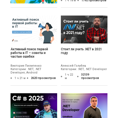
1 ч 18 м
1792 просмотров
Активный поиск первой
Стоит ли учить .NET в 2021
работы в IT – советы и
году
частые ошибки
Виктория Пилипенко
Алексей Голубев
Категории: .NET, .NET
Категории: .NET, .NET Developer
Developer, Android
1 ч 22
32139
1 ч 21 м
2620 просмотров
м
просмотров