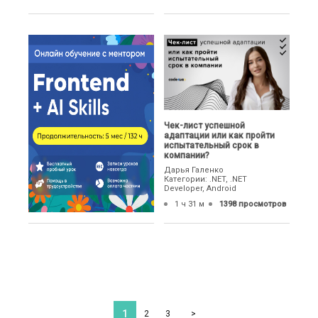
Чек-лист успешной
адаптации или как пройти
испытательный срок в
компании?
Дарья Галенко
Категории: .NET, .NET
Developer, Android
1 ч 31 м
1398 просмотров
1
2
3
>