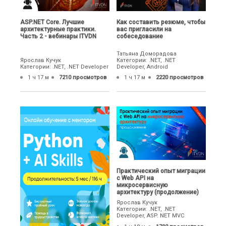
ASP.NET Core. Лучшие
Как составить резюме, чтобы
архитектурные практики.
вас пригласили на
Часть 2 - вебинары ITVDN
собеседование
Татьяна Доморадова
Ярослав Кучук
Категории: .NET, .NET
Категории: .NET, .NET Developer
Developer, Android
1 ч 17 м
7210 просмотров
1 ч 17 м
2220 просмотров
Практический опыт миграции
с Web API на
микросервисную
архитектуру (продолжение)
Ярослав Кучук
Категории: .NET, .NET
Developer, ASP. NET MVC