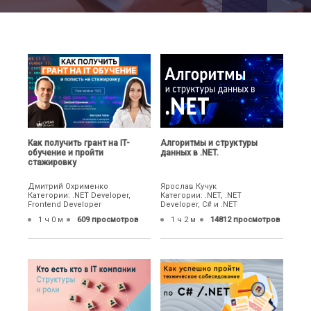
Как получить грант на IT-
Алгоритмы и структуры
обучение и пройти
данных в .NET.
стажировку
Дмитрий Охрименко
Ярослав Кучук
Категории: .NET Developer,
Категории: .NET, .NET
Frontend Developer
Developer, C# и .NET
1 ч 0 м
609 просмотров
1 ч 2 м
14812 просмотров