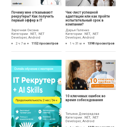
Почему мне отказывают
Чек-лист успешной
рекрутеры? Как получить
адаптации или как пройти
первый оффер в IT
испытательный срок в
компании?
Заречная Оксана
Дарья Галенко
Категории: .NET, .NET
Категории: .NET, .NET
Developer, Android
Developer, Android
2 ч 7 м
1152 просмотров
1 ч 31 м
1398 просмотров
10 ключевых ошибок во
время собеседования
Татьяна Доморадова
Категории: .NET, .NET
Developer, Android