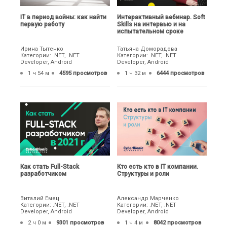
IТ в период войны: как найти
Интерактивный вебинар. Soft
первую работу
Skills на интервью и на
испытательном сроке
Ирина Тытенко
Татьяна Доморадова
Категории: .NET, .NET
Категории: .NET, .NET
Developer, Android
Developer, Android
1 ч 54 м
4595 просмотров
1 ч 32 м
6444 просмотров
Как стать Full-Stack
Кто есть кто в IT компании.
разработчиком
Структуры и роли
Виталий Емец
Александр Марченко
Категории: .NET, .NET
Категории: .NET, .NET
Developer, Android
Developer, Android
2 ч 0 м
9301 просмотров
1 ч 4 м
8042 просмотров