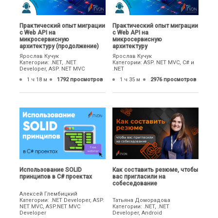
Практический опыт миграции
Практический опыт миграции
с Web API на
с Web API на
микросервисную
микросервисную
архитектуру (продолжение)
архитектуру
Ярослав Кучук
Ярослав Кучук
Категории: .NET, .NET
Категории: ASP. NET MVC, C# и
Developer, ASP. NET MVC
.NET
1 ч 18 м
1792 просмотров
1 ч 35 м
2976 просмотров
Использование SOLID
Как составить резюме, чтобы
принципов в C# проектах
вас пригласили на
собеседование
Алексей Глембицкий
Категории: .NET Developer, ASP.
Татьяна Доморадова
NET MVC, ASP.NET MVC
Категории: .NET, .NET
Developer
Developer, Android