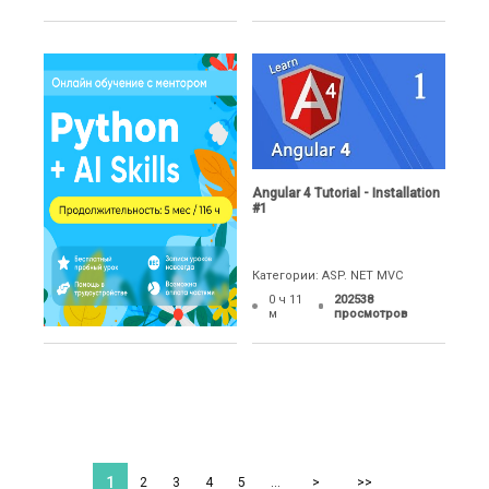
Angular 4 Tutorial - Installation
#1
Категории: ASP. NET MVC
0 ч 11
202538
м
просмотров
1
2
3
4
5
…
>
>>