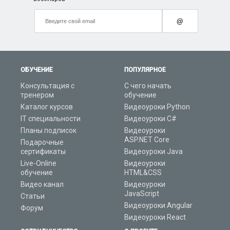
@
ОБУЧЕНИЕ
ПОПУЛЯРНОЕ
Консультация с
С чего начать
тренером
обучение
Каталог курсов
Видеоуроки Python
IT специальности
Видеоуроки C#
Планы подписок
Видеоуроки
ASP.NET Core
Подарочные
сертификаты
Видеоуроки Java
Live-Online
Видеоуроки
обучение
HTML&CSS
Видео канал
Видеоуроки
JavaScript
Статьи
Видеоуроки Angular
Форум
Видеоуроки React