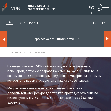
Видеокурсы по
РУС
программированию
ITVDN CHANNEL
ФИЛЬТР:
Сложности:
⇓
Сортировка по:
Главная
>
Видео канал
На видео канале ITVDN собраны видео с конференций,
вебинаров, встреч с разработчиками. Также вы найдете на
нашем канале дополнительные учебные материалы по темам,
которые не рассматриваются в наших видео курсах.
Мы рекомендуем использовать видео канал как
дополнительный ресурс для тех, кто проходит обучение по
видео курсам ITVDN. Все видео на канале в
свободном
доступе
.