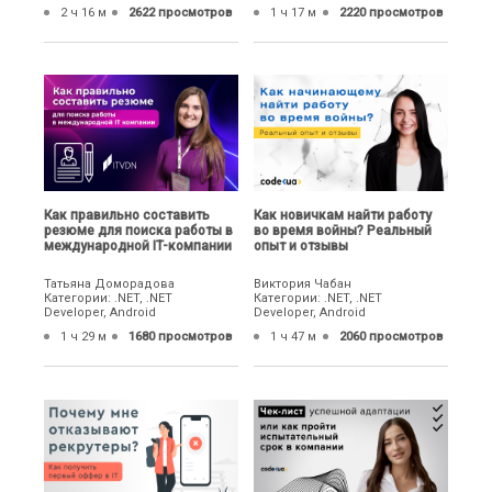
2 ч 16 м
2622 просмотров
1 ч 17 м
2220 просмотров
Как правильно составить
Как новичкам найти работу
резюме для поиска работы в
во время войны? Реальный
международной IT-компании
опыт и отзывы
Татьяна Доморадова
Виктория Чабан
Категории: .NET, .NET
Категории: .NET, .NET
Developer, Android
Developer, Android
1 ч 29 м
1680 просмотров
1 ч 47 м
2060 просмотров