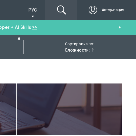
РУС
Авторизация
er + AI Skills
>>
Пол
✖
Сортировка по:
Сложности:
⇑
.