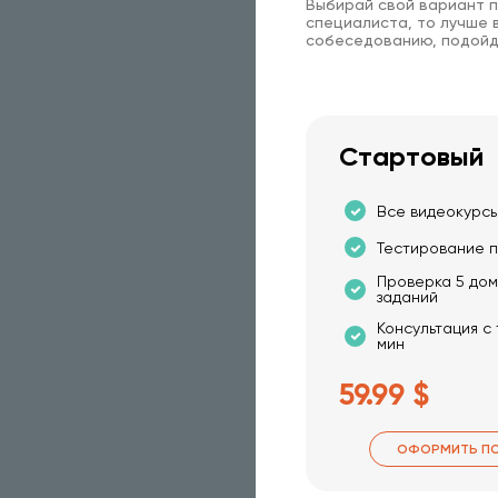
Выбирай свой вариант п
специалиста, то лучше в
собеседованию, подойд
Стартовый
Все видеокурсы
Тестирование п
Проверка 5 до
заданий
Консультация с
мин
59.99 $
ОФОРМИТЬ П