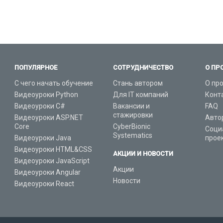
ПОПУЛЯРНОЕ
СОТРУДНИЧЕСТВО
О ПР
С чего начать обучение
Стань автором
О пр
Видеоуроки Python
Для IT компаний
Конт
Видеоуроки C#
Вакансии и
FAQ
стажировки
Видеоуроки ASP.NET
Авто
Core
CyberBionic
Соци
Systematics
Видеоуроки Java
прое
Видеоуроки HTML&CSS
АКЦИИ И НОВОСТИ
Видеоуроки JavaScript
Акции
Видеоуроки Angular
Новости
Видеоуроки React