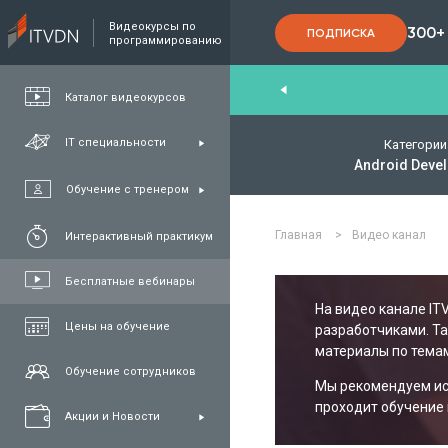
Видеокурсы по
300+
ПОДПИСКА
программированию
End
,
FullStack
,
C#/.NET
,
Java
и
QA
Каталог видеокурсов
IT специальности
Категории
Android Deve
Обучение с тренером
Главная
>
Видео канал
Интерактивный практикум
Бесплатные вебинары
На видео канале IT
Цены на обучение
разработчиками. Т
материалы по темам
Обучение сотрудников
Мы рекомендуем исп
проходит обучение 
Акции и Новости