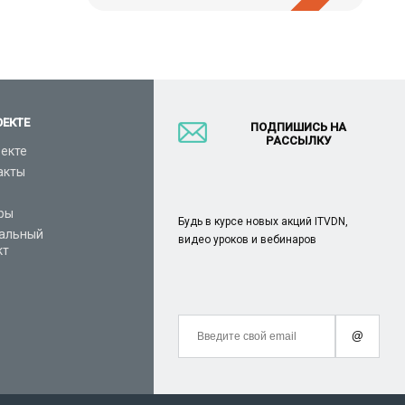
ОЕКТЕ
ПОДПИШИСЬ НА
РАССЫЛКУ
оекте
акты
ры
Будь в курсе новых акций ITVDN,
альный
видео уроков и вебинаров
кт
@