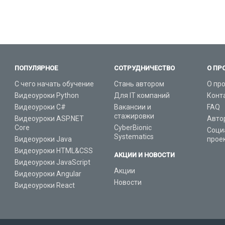
ПОПУЛЯРНОЕ
СОТРУДНИЧЕСТВО
О ПР
С чего начать обучение
Стань автором
О пр
Видеоуроки Python
Для IT компаний
Конт
Видеоуроки C#
Вакансии и
FAQ
стажировки
Видеоуроки ASP.NET
Авто
Core
CyberBionic
Соци
Systematics
Видеоуроки Java
прое
Видеоуроки HTML&CSS
АКЦИИ И НОВОСТИ
Видеоуроки JavaScript
Акции
Видеоуроки Angular
Новости
Видеоуроки React