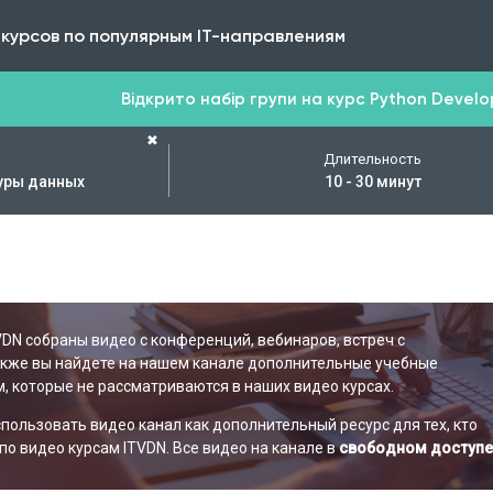
 курсов по популярным IT-направлениям
Відкрито набір групи на курс Python Develope
✖
Длительность
уры данных
10 - 30 минут
VDN собраны видео с конференций, вебинаров, встреч с
акже вы найдете на нашем канале дополнительные учебные
, которые не рассматриваются в наших видео курсах.
ользовать видео канал как дополнительный ресурс для тех, кто
по видео курсам ITVDN. Все видео на канале в
свободном доступе