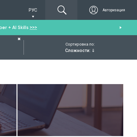
РУС
Авторизация
r + AI Skills
>>>
От
✖
Сортировка по:
Сложности:
⇓
.