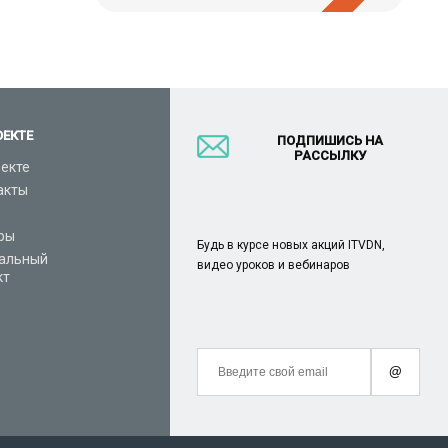
ОЕКТЕ
ПОДПИШИСЬ НА
РАССЫЛКУ
оекте
акты
ры
Будь в курсе новых акций ITVDN,
альный
видео уроков и вебинаров
кт
@