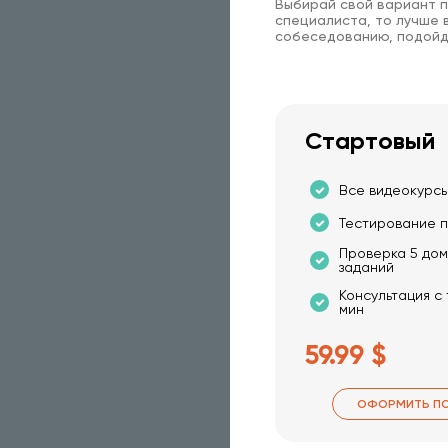
Выбирай свой вариант п
специалиста, то лучше в
собеседованию, подойд
Стартовый
Все видеокурсы
Тестирование п
Проверка 5 до
заданий
Консультация с
мин
59.99 $
ОФОРМИТЬ П