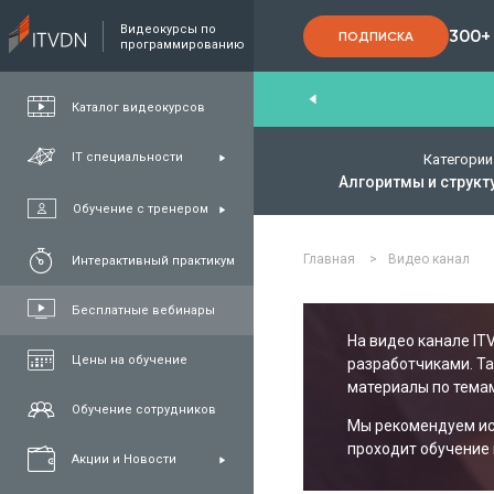
Видеокурсы по
300+
ПОДПИСКА
программированию
nd
,
FullStack
,
C#/.NET
,
Java
та
QA
Каталог видеокурсов
IT специальности
Категории
Алгоритмы и структ
Обучение с тренером
Главная
>
Видео канал
Интерактивный практикум
Бесплатные вебинары
На видео канале IT
Цены на обучение
разработчиками. Т
материалы по темам
Обучение сотрудников
Мы рекомендуем исп
проходит обучение 
Акции и Новости