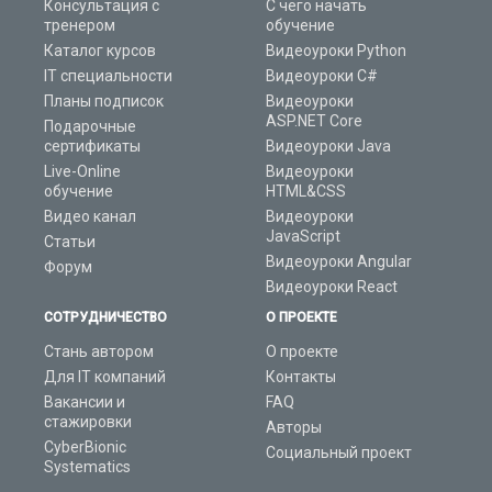
Консультация с
С чего начать
тренером
обучение
Каталог курсов
Видеоуроки Python
IT специальности
Видеоуроки C#
Планы подписок
Видеоуроки
ASP.NET Core
Подарочные
сертификаты
Видеоуроки Java
Live-Online
Видеоуроки
обучение
HTML&CSS
Видео канал
Видеоуроки
JavaScript
Статьи
Видеоуроки Angular
Форум
Видеоуроки React
СОТРУДНИЧЕСТВО
О ПРОЕКТЕ
Стань автором
О проекте
Для IT компаний
Контакты
Вакансии и
FAQ
стажировки
Авторы
CyberBionic
Социальный проект
Systematics