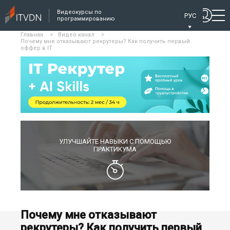
Видеокурсы по
РУС
программированию
Главная
>
Видео канал
>
Почему мне отказывают рекрутеры? Как получить первый
оффер в IT
УЛУЧШАЙТЕ НАВЫКИ С ПОМОЩЬЮ
ПРАКТИКУМА
Почему мне отказывают
рекрутеры? Как получить первый