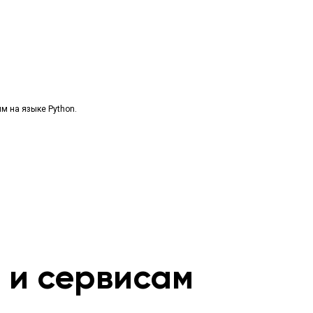
Как стать программистом? Python, Java,
FrontEnd или .NET – что выбрать?
м на языке Python.
м и сервисам