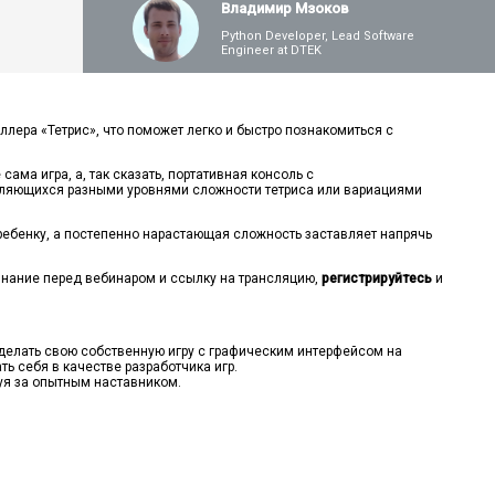
Владимир Мзоков
Как правильно работать с кодом без
Python Developer, Lead Software
хаоса: дебаггер, профайлер и PyCharm для
Engineer at DTEK
новичков
Как стать Python-разработчиком в 2025
лера «Тетрис», что поможет легко и быстро познакомиться с
году?
сама игра, а, так сказать, портативная консоль с
являющихся разными уровнями сложности тетриса или вариациями
Создаем голосового ассистента на Python
и ребенку, а постепенно нарастающая сложность заставляет напрячь
нание перед вебинаром и ссылку на трансляцию,
регистрируйтесь
и
Что пишут на Python и какие направления
разработки в тренде
сделать свою собственную игру с графическим интерфейсом на
Почему выбирают Python? Карта
ь себя в качестве разработчика игр.
специальности Python Developer
уя за опытным наставником.
Python Developer: как получить стабильный
доход в текущих реалиях