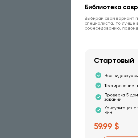
Библиотека совр
Выбирай свой вариант п
специалиста, то лучше в
собеседованию, подойд
Стартовый
Все видеокурсы
Тестирование п
Проверка 5 до
заданий
Консультация с
мин
59.99 $