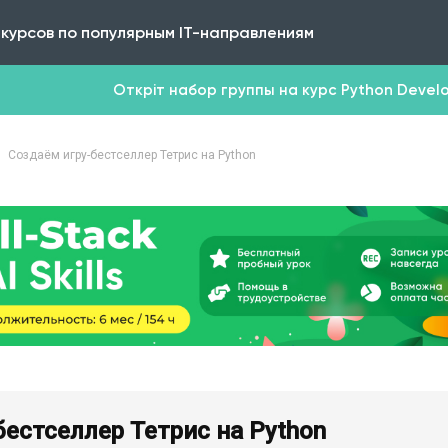
 курсов по популярным IT-направлениям
Откріт набор группы на курс Python Develop
Создаём игру-бестселлер Тетрис на Python
бестселлер Тетрис на Python