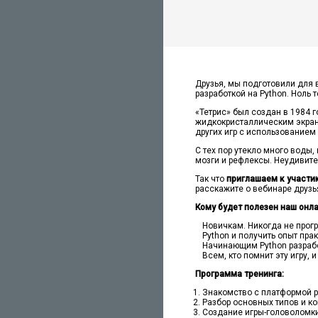
Друзья, мы подготовили для 
разработкой на Python. Ноль т
«Тетрис» был создан в 1984 г
жидкокристаллическим экран
других игр с использованием 
С тех пор утекло много воды,
мозги и рефлексы. Неудивите
Так что
приглашаем к участи
расскажите о вебинаре друзь
Кому будет полезен наш онла
Новичкам. Никогда не прог
Python и получить опыт пра
Начинающим Python разрабо
Всем, кто помнит эту игру, 
Программа тренинга:
Знакомство с платформой р
Разбор основных типов и ко
Создание игры-головоломки