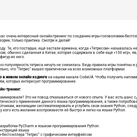
вас очень интересный онлайн-тренинг по созданию игры-головоломки-бестсел
еории, только практика. Смотри и делай!
оду. Те, кто постарше, ещё застали времена, когда «Тетрисом» называлась не 
ом, обычно сделанная в Китае, которая содержала в себе ещё «100 игр», 
фигур из него.
 но популярность тетриса ничуть не снизилась. Ведь правила игры понятны 
льно, что "Тетрис" вышел практически на всех возможных платформах.
ю в живом онлайн кодинге
на нашем канале CodeUA. Чтобы получить напоми
ям, которых интересует программирование.
йн-тренинг:
раммировали? Это не повод отказываться от нового опыта. У вас есть шанс 
ктического применения данного языка программирования, а также попробоват
тчикам, желающим систематизировать и углубить свои знания Python, след
и у кого есть желание воспроизвести её быстро и легко на языке Python.
азработки PyCharm и языком программирования Python.
нструкций языка.
-бестселлера "Тетрис" с графическим интерфейсом.