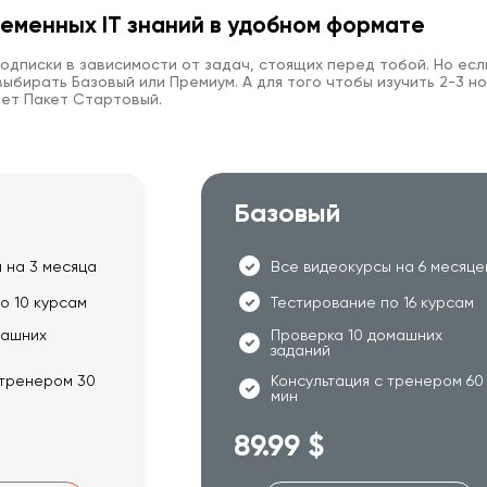
еменных IT знаний в удобном формате
одписки в зависимости от задач, стоящих перед тобой. Но есл
ыбирать Базовый или Премиум. А для того чтобы изучить 2-3 но
ет Пакет Стартовый.
Базовый
 на 3 месяца
Все видеокурсы на 6 месяце
о 10 курсам
Тестирование по 16 курсам
машних
Проверка 10 домашних
заданий
 тренером 30
Консультация с тренером 60
мин
89.99 $