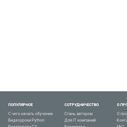
ПОПУЛЯРНОЕ
СОТРУДНИЧЕСТВО
О ПР
С чего начать обучение
Стань автором
О пр
Видеоуроки Python
Для IT компаний
Конт
Видеоуроки C#
Вакансии и
FAQ