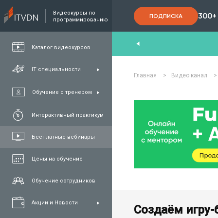
Видеокурсы по
300+
ПОДПИСКА
программированию
End
,
FullStack
,
C#/.NET
,
Java
и
QA
Каталог видеокурсов
IT специальности
Главная
>
Видео канал
>
Обучение с тренером
Интерактивный практикум
Бесплатные вебинары
Цены на обучение
Обучение сотрудников
Акции и Новости
Создаём игру-