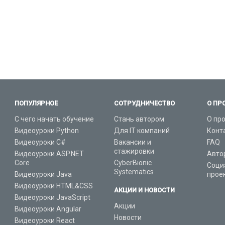
ПОПУЛЯРНОЕ
СОТРУДНИЧЕСТВО
О ПР
С чего начать обучение
Стань автором
О пр
Видеоуроки Python
Для IT компаний
Конт
Видеоуроки C#
Вакансии и
FAQ
стажировки
Видеоуроки ASP.NET
Авто
Core
CyberBionic
Соци
Systematics
Видеоуроки Java
прое
Видеоуроки HTML&CSS
АКЦИИ И НОВОСТИ
Видеоуроки JavaScript
Акции
Видеоуроки Angular
Новости
Видеоуроки React