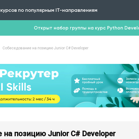
 курсов по популярным IT-направлениям
Открыт набор группы на курс Python Develop
Собеседование на позицию Junior C# Developer
 на позицию Junior C# Developer