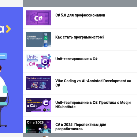
C# 5.0 для профессионалов
Как стать программистом?
Unit-тестирование в C#
Vibe Coding vs AI-Assisted Development на
C#
Unit-тестирование в C#: Практика с Moq и
NSubstitute
C# в 2025: Перспективы для
разработчиков