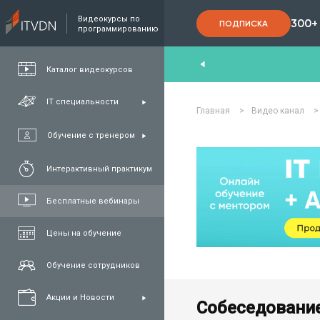
Видеокурсы по
300+
ПОДПИСКА
программированию
End
,
FullStack
,
C#/.NET
,
Java
и
QA
Каталог видеокурсов
IT специальности
Главная
>
Видео канал
>
Обучение с тренером
Интерактивный практикум
Бесплатные вебинары
Цены на обучение
Обучение сотрудников
Акции и Новости
Собеседование