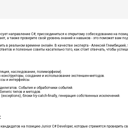
есует направление C#, присоединиться к открытому собеседованию на позици
ют, а также проверите свой уровень знаний и навыков - это поможет вам под
ь в реальном времени онлайн. В качестве эксперта - Алексей Глембицкий, S
тветов и полезные советы касательно того, как стоит отвечать, чтобы успе
ляция, наследование, полиморфизм).
и конструкторы, создание и использование экстеншен-методов.
ссы и интерфейсы.
делегатов. События и обработчики событий.
eneric типов и методов.
xceptions), блоки try-catch-finally, генерация собственных исключений.
:
кандидатов на позицию Junior C# Developer, которые стремятся проверить 