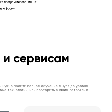
ыка программирования С#.
Продуктивность C# кода и вопрос его
оптимизации
ную форму.
м и сервисам
и нужно пройти полное обучение с нуля до уровня
вые технологии, или повторить знания, готовясь к