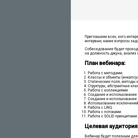
Приглашаем всех, кого интер
интервью, какие вопросы зада
Собеседование будет проходит
на должность джуна, анализ о
План вебинара:
Работа с методами.
Классы и объекты (инкапсу
Статические поля, методы 
Структуры, абстрактные кла
Работа с коллекциями.
Создание и использование 
Создание и использование G
Использование исключений (e
Работа с LINQ.
Работа с потоками.
Работа с SOLID принципами.
Целевая аудитория
Вебинар будет полезным для 