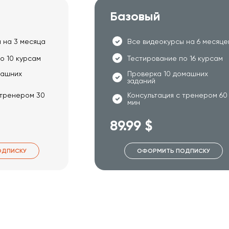
Базовый
 на 3 месяца
Все видеокурсы на 6 месяце
о 10 курсам
Тестирование по 16 курсам
машних
Проверка 10 домашних
заданий
 тренером 30
Консультация с тренером 60
мин
89.99 $
ОДПИСКУ
ОФОРМИТЬ ПОДПИСКУ