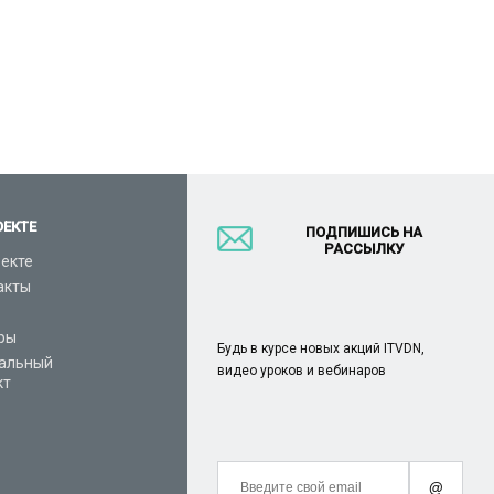
ОЕКТЕ
ПОДПИШИСЬ НА
РАССЫЛКУ
оекте
акты
ры
Будь в курсе новых акций ITVDN,
альный
видео уроков и вебинаров
кт
@