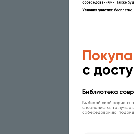
собеседованиями. Также буд
Условия участия:
бесплатно.
Покупа
с дост
Библиотека совр
Выбирай свой вариант п
специалиста, то лучше в
собеседованию, подойд