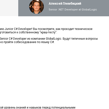
Алексей Глембицкий
Рефлексия в C#: понятие, особенности и
Senior .NET Developer at GlobalLogic
целесообразность использования
ТОП ошибок начинающих разработчиков
при изучении C#
ю Junior C# Developer! Вы посмотрите, как проходит техническое
готовиться к собственному "краш-тесту".
enior C# Developer из компании GlobalLogic. Будут типичные вопросы
шно пройти собеседование по языку C#.
Консольная программа: первые шаги в
изучении программирования на языке C#
Использование SOLID принципов в C#
проектах
Каковы реальные шансы найти работу
C#/.NET разработчику в 2024 году?
Логирование в C# с помощью NLog и
практики обработки ошибок
свой уровень знаний и навыков перед потенциальными