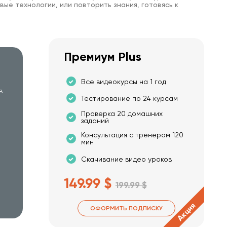
вые технологии, или повторить знания, готовясь к
Как правильно составить резюме для
поиска работы в международной IT-
компании
Премиум Plus
Все видеокурсы на 1 год
в
Тестирование по 24 курсам
Проверка 20 домашних
заданий
Консультация с тренером 120
мин
Скачивание видео уроков
149.99 $
199.99 $
Акция
ОФОРМИТЬ ПОДПИСКУ