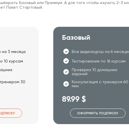
ыбирать Базовый или Премиум. А для того чтобы изучить 2-3 но
ет Пакет Стартовый.
Базовый
 на 3 месяца
Все видеокурсы на 6 месяце
о 10 курсам
Тестирование по 16 курсам
машних
Проверка 10 домашних
заданий
 тренером 30
Консультация с тренером 60
мин
89.99 $
ОДПИСКУ
ОФОРМИТЬ ПОДПИСКУ