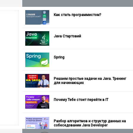
Как стать программистом?
Java Стартовий
Spring
Решаем простые задачи на Java. Тренинг
для начинающих
Почему Тебе стоит перейти в IT
Разбор алгоритмов и структур данных на
собеседовании Java Developer