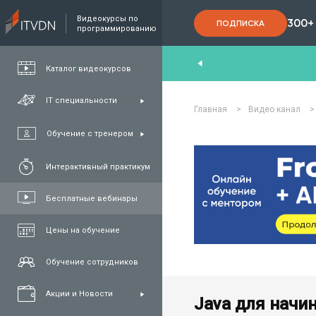
Видеокурсы по
300+
ПОДПИСКА
программированию
nd
,
FullStack
,
C#/.NET
,
Java
та
QA
Каталог видеокурсов
IT специальности
Главная
>
Видео канал
>
Обучение с тренером
Интерактивный практикум
Бесплатные вебинары
Цены на обучение
Обучение сотрудников
Акции и Новости
Java для начи