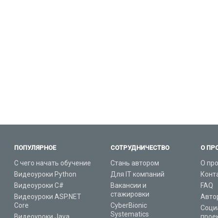
ПОПУЛЯРНОЕ
СОТРУДНИЧЕСТВО
О ПР
С чего начать обучение
Стань автором
О пр
Видеоуроки Python
Для IT компаний
Конт
Видеоуроки C#
Вакансии и
FAQ
стажировки
Видеоуроки ASP.NET
Авто
Core
CyberBionic
Соци
Systematics
Видеоуроки Java
прое