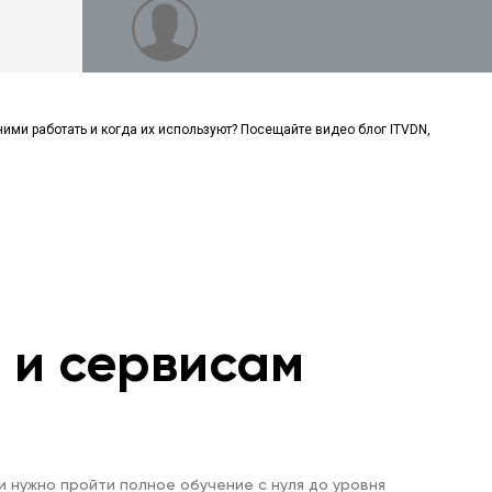
Как за полгода стать Java разработчиком?
Roadmap, советы и лайфхаки
Что пишут на Java и как стать Java
разработчиком с нуля
 ними работать и когда их используют? Посещайте видео блог ITVDN,
Как стать программистом? Python, Java,
FrontEnd или .NET – что выбрать?
Разработка ботов в Telegram на Java с
нуля
м и сервисам
Как выучить Java за 5 месяцев и получить
свой первый оффер?
Как составить резюме, чтобы вас
пригласили на собеседование
и нужно пройти полное обучение с нуля до уровня