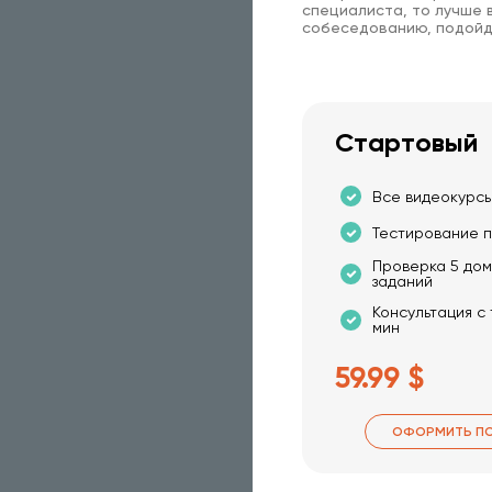
специалиста, то лучше в
собеседованию, подойд
Стартовый
Все видеокурсы
Тестирование п
Проверка 5 до
заданий
Консультация с
мин
59.99 $
ОФОРМИТЬ П