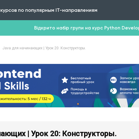
 курсов по популярным IT-направлениям
Відкрито набір групи на курс Python Develope
Java для начинающих | Урок 20: Конструкторы.
нающих | Урок 20: Конструкторы.