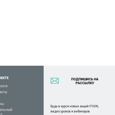
ОЕКТЕ
ПОДПИШИСЬ НА
РАССЫЛКУ
оекте
акты
ры
Будь в курсе новых акций ITVDN,
альный
видео уроков и вебинаров
кт