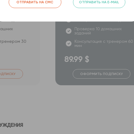
ОТПРАВИТЬ НА СМС
ОТПРАВИТЬ НА E-MAIL
 на 3 месяца
Все видеокурсы на 6 месяце
о 10 курсам
Тестирование по 16 курсам
машних
Проверка 10 домашних
заданий
 тренером 30
Консультация с тренером 60
мин
89.99 $
ОДПИСКУ
ОФОРМИТЬ ПОДПИСКУ
СУЖДЕНИЯ