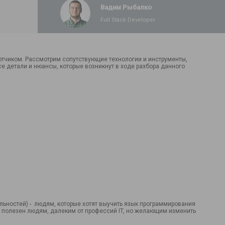
Вадим Рыбалко
Почему мне отказывают рекрутеры? Как
Full Stack Developer
получить первый оффер в IT
Чек-лист успешной адаптации или как
тчиком. Рассмотрим сопутствующие технологии и инструменты,
пройти испытательный срок в компании?
се детали и нюансы, которые возникнут в ходе разбора данного
10 ключевых ошибок во время
собеседования
Подготовка к собеседованию в IT
Активный поиск первой работы в IT –
советы и частые ошибки
IТ в период войны: как найти первую
льностей) - людям, которые хотят выучить язык программирования
работу
 и полезен людям, далеким от профессий IT, но желающим изменить