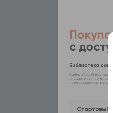
Покупа
с дост
Библиотека совр
Выбирай свой вариант п
специалиста, то лучше в
собеседованию, подойд
Стартовый