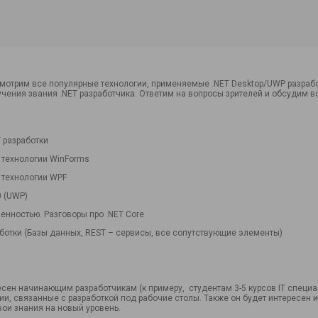
мотрим все популярные технологии, применяемые .NET Desktop/UWP разрабо
учения звания .NET разработчика. Ответим на вопросы зрителей и обсудим в
T разработки
 технологии WinForms
 технологии WPF
0 (UWP)
енностью. Разговоры про .NET Core
аботки (Базы данных, REST – сервисы, все сопутствующие элементы)
сен начинающим разработчикам (к примеру, студентам 3-5 курсов IT специа
ии, связанные с разработкой под рабочие столы. Также он будет интересен
ои знания на новый уровень.