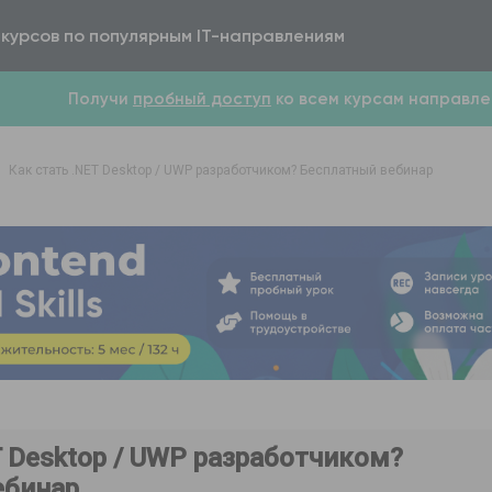
 курсов по популярным IT-направлениям
Получи
пробный доступ
ко всем курсам направле
Как стать .NET Desktop / UWP разработчиком? Бесплатный вебинар
T Desktop / UWP разработчиком?
ебинар