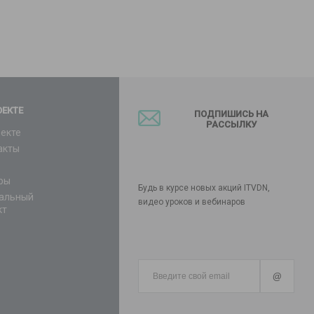
ОЕКТЕ
ПОДПИШИСЬ НА
РАССЫЛКУ
оекте
акты
ры
Будь в курсе новых акций ITVDN,
альный
видео уроков и вебинаров
кт
@