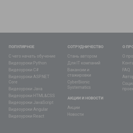
ПОПУЛЯРНОЕ
СОТРУДНИЧЕСТВО
О ПР
С чего начать обучение
Стань автором
О пр
Видеоуроки Python
Для IT компаний
Конт
Видеоуроки C#
Вакансии и
FAQ
стажировки
Видеоуроки ASP.NET
Авто
Core
CyberBionic
Соци
Systematics
Видеоуроки Java
прое
Видеоуроки HTML&CSS
АКЦИИ И НОВОСТИ
Видеоуроки JavaScript
Акции
Видеоуроки Angular
Новости
Видеоуроки React