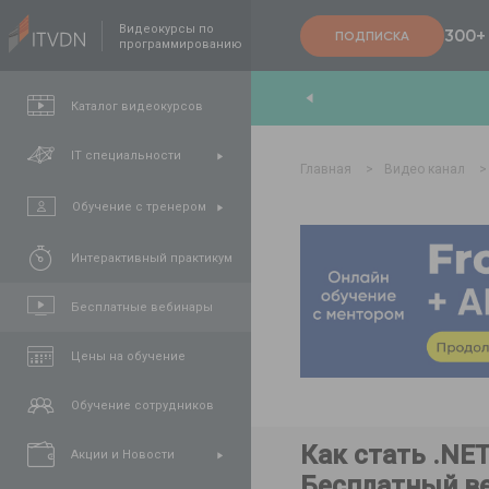
Видеокурсы по
300+
ПОДПИСКА
программированию
thon Developer + AI Skills
>>
Каталог видеокурсов
IT специальности
Главная
>
Видео канал
>
Обучение с тренером
Интерактивный практикум
Бесплатные вебинары
Цены на обучение
Обучение сотрудников
Как стать .NE
Акции и Новости
Бесплатный в