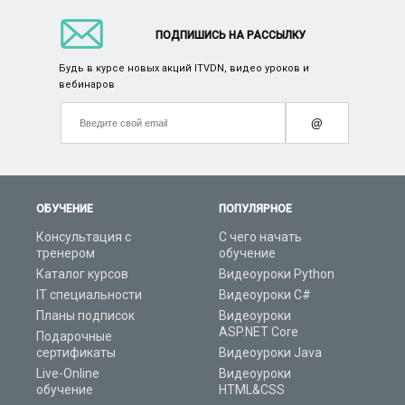
ПОДПИШИСЬ НА РАССЫЛКУ
Будь в курсе новых акций ITVDN, видео уроков и
вебинаров
@
ОБУЧЕНИЕ
ПОПУЛЯРНОЕ
Консультация с
С чего начать
тренером
обучение
Каталог курсов
Видеоуроки Python
IT специальности
Видеоуроки C#
Планы подписок
Видеоуроки
ASP.NET Core
Подарочные
сертификаты
Видеоуроки Java
Live-Online
Видеоуроки
обучение
HTML&CSS