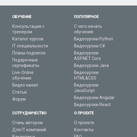
ОБУЧЕНИЕ
ПОПУЛЯРНОЕ
Консультация с
С чего начать
тренером
обучение
Каталог курсов
Видеоуроки Python
IT специальности
Видеоуроки C#
Планы подписок
Видеоуроки
ASP.NET Core
Подарочные
сертификаты
Видеоуроки Java
Live-Online
Видеоуроки
обучение
HTML&CSS
Видео канал
Видеоуроки
JavaScript
Статьи
Видеоуроки Angular
Форум
Видеоуроки React
СОТРУДНИЧЕСТВО
О ПРОЕКТЕ
Стань автором
О проекте
Для IT компаний
Контакты
Вакансии и
FAQ