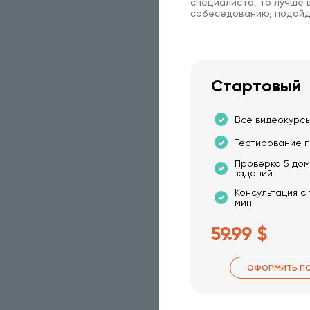
специалиста, то лучше в
собеседованию, подойд
Стартовый
Все видеокурсы
Тестирование п
Проверка 5 до
заданий
Консультация с
мин
59.99 $
ОФОРМИТЬ П