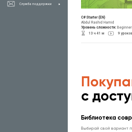
Служба поддержки
C# Starter (EN)
Abdul Rashid Hamid
Уровень сложности:
Beginner
13 ч 41 м
9 уроко
Покупа
с дост
Библиотека совр
Выбирай свой вариант п