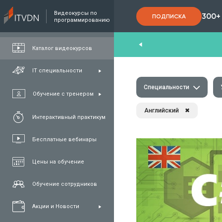
Видеокурсы по
300+
ПОДПИСКА
программированию
End
,
FullStack
,
C#/.NET
,
Java
и
QA
Каталог видеокурсов
IT специальности
Специальности
Обучение с тренером
Английский
✖
Интерактивный практикум
Бесплатные вебинары
Цены на обучение
Обучение сотрудников
Акции и Новости