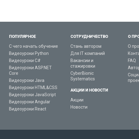
ПОПУЛЯРНОЕ
СОТРУДНИЧЕСТВО
О ПР
С чего начать обучение
Стань автором
О пр
Видеоуроки Python
Для IT компаний
Конт
Видеоуроки C#
Вакансии и
FAQ
стажировки
Видеоуроки ASP.NET
Авто
Core
CyberBionic
Соци
Systematics
Видеоуроки Java
прое
Видеоуроки HTML&CSS
АКЦИИ И НОВОСТИ
Видеоуроки JavaScript
Акции
Видеоуроки Angular
Новости
Видеоуроки React