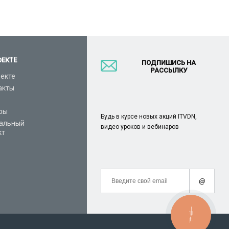
ОЕКТЕ
ПОДПИШИСЬ НА
РАССЫЛКУ
оекте
акты
ры
Будь в курсе новых акций ITVDN,
альный
видео уроков и вебинаров
кт
@