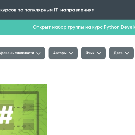
 курсов по популярным IT-направлениям
Открыт набор группы на курс Python Develop
Уровень сложности
Авторы
Язык
Дата