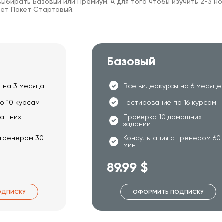
ыбирать Базовый или Премиум. А для того чтобы изучить 2-3 но
ет Пакет Стартовый.
Базовый
 на 3 месяца
Все видеокурсы на 6 месяце
о 10 курсам
Тестирование по 16 курсам
машних
Проверка 10 домашних
заданий
 тренером 30
Консультация с тренером 60
мин
89.99 $
ОДПИСКУ
ОФОРМИТЬ ПОДПИСКУ