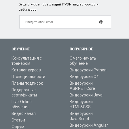
Будь в курсе новых акций ITVDN, видео уроков и
вебинаров
@
ОБУЧЕНИЕ
ПОПУЛЯРНОЕ
Консультация с
С чего начать
тренером
обучение
Каталог курсов
Видеоуроки Python
IT специальности
Видеоуроки C#
Планы подписок
Видеоуроки
ASP.NET Core
Подарочные
сертификаты
Видеоуроки Java
Live-Online
Видеоуроки
обучение
HTML&CSS
Видео канал
Видеоуроки
JavaScript
Статьи
Видеоуроки Angular
Форум