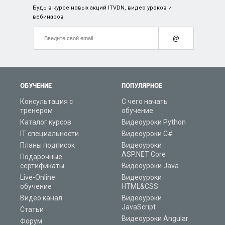
Будь в курсе новых акций ITVDN, видео уроков и
вебинаров
@
ОБУЧЕНИЕ
ПОПУЛЯРНОЕ
Консультация с
С чего начать
тренером
обучение
Каталог курсов
Видеоуроки Python
IT специальности
Видеоуроки C#
Планы подписок
Видеоуроки
ASP.NET Core
Подарочные
сертификаты
Видеоуроки Java
Live-Online
Видеоуроки
обучение
HTML&CSS
Видео канал
Видеоуроки
JavaScript
Статьи
Видеоуроки Angular
Форум