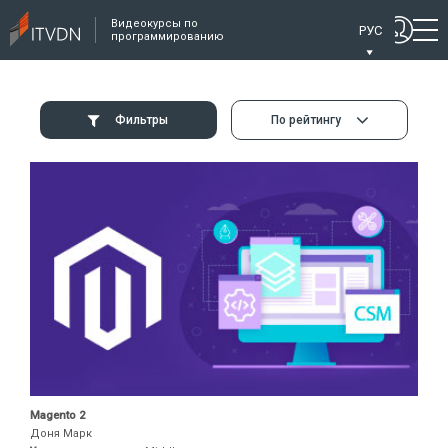
Видеокурсы по
РУС
программированию
Фильтры
По рейтингу
Magento 2
Доня Марк