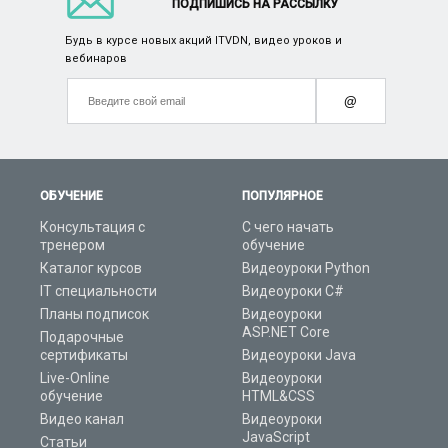
ПОДПИШИСЬ НА РАССЫЛКУ
Будь в курсе новых акций ITVDN, видео уроков и
вебинаров
@
ОБУЧЕНИЕ
ПОПУЛЯРНОЕ
Консультация с
С чего начать
тренером
обучение
Каталог курсов
Видеоуроки Python
IT специальности
Видеоуроки C#
Планы подписок
Видеоуроки
ASP.NET Core
Подарочные
сертификаты
Видеоуроки Java
Live-Online
Видеоуроки
обучение
HTML&CSS
Видео канал
Видеоуроки
JavaScript
Статьи