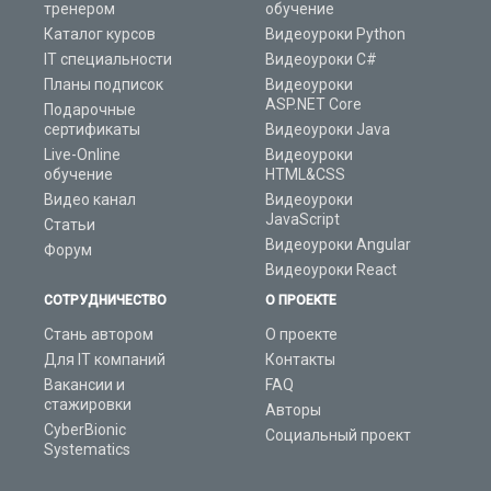
тренером
обучение
Каталог курсов
Видеоуроки Python
IT специальности
Видеоуроки C#
Планы подписок
Видеоуроки
ASP.NET Core
Подарочные
сертификаты
Видеоуроки Java
Live-Online
Видеоуроки
обучение
HTML&CSS
Видео канал
Видеоуроки
JavaScript
Статьи
Видеоуроки Angular
Форум
Видеоуроки React
СОТРУДНИЧЕСТВО
О ПРОЕКТЕ
Стань автором
О проекте
Для IT компаний
Контакты
Вакансии и
FAQ
стажировки
Авторы
CyberBionic
Социальный проект
Systematics