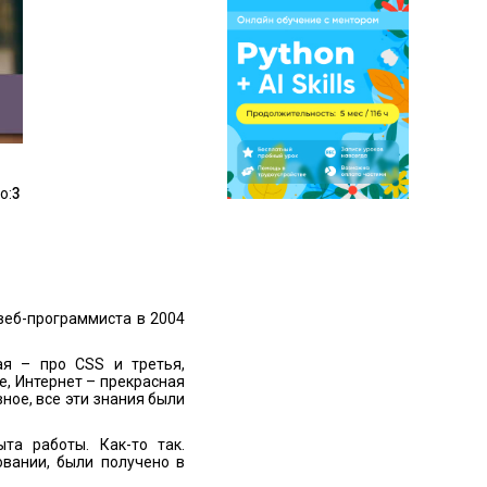
о:
3
веб-программиста в 2004
ая – про CSS и третья,
ще, Интернет – прекрасная
ное, все эти знания были
та работы. Как-то так.
овании, были получено в