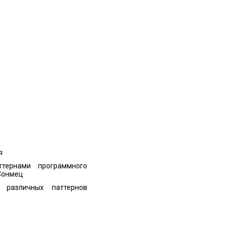
я
ттернами программного
 Сонмец
 различных паттернов