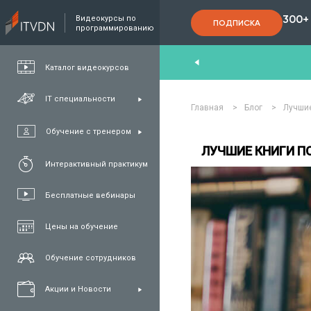
300+
Видеокурсы по
ПОДПИСКА
программированию
End
,
FullStack
,
C#/.NET
,
Java
и
QA
Каталог видеокурсов
IT специальности
Главная
>
Блог
>
Лучшие
Обучение с тренером
ЛУЧШИЕ КНИГИ 
Интерактивный практикум
Бесплатные вебинары
Цены на обучение
Обучение сотрудников
Акции и Новости