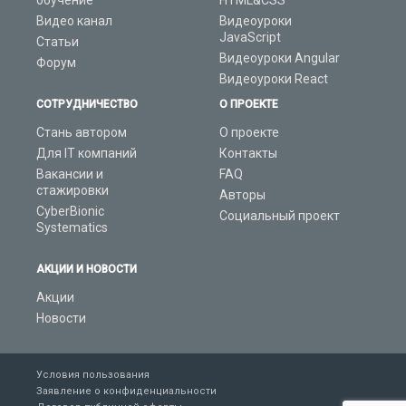
обучение
HTML&CSS
Видео канал
Видеоуроки
JavaScript
Статьи
Видеоуроки Angular
Форум
Видеоуроки React
СОТРУДНИЧЕСТВО
О ПРОЕКТЕ
Стань автором
О проекте
Для IT компаний
Контакты
Вакансии и
FAQ
стажировки
Авторы
CyberBionic
Социальный проект
Systematics
АКЦИИ И НОВОСТИ
Акции
Новости
Условия пользования
Заявление о конфиденциальности